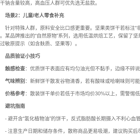
干钠含量较高，高血压人群可优先选无盐款。
场景2：儿童/老人零食补充
针对特殊人群，原料安全比口感更重要。坚果类饼干若标注“非
。某品牌推出的“自然原物”系列，选用低温烘焙工艺，保留了
过敏原提示（如含麸质、坚果等）。
品质验证小技巧
触感检查
：优质饼干表面应有均匀油光但不黏手，边缘不碎说
气味辨别
：新鲜饼干散发谷物清香，若有酸味或哈喇味则可能
价格参考
：散装饼干单价若低于市场均价30%以上，需警惕
避坑指南
- 避开含“氢化植物油”的饼干，反式脂肪酸长期摄入不利心血
- 注意生产日期和储存条件，散称商品更易吸潮，建议购买后