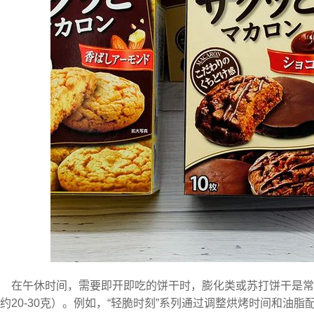
在午休时间，需要即开即吃的饼干时，膨化类或苏打饼干是
约20-30克）。例如，“轻脆时刻”系列通过调整烘烤时间和油