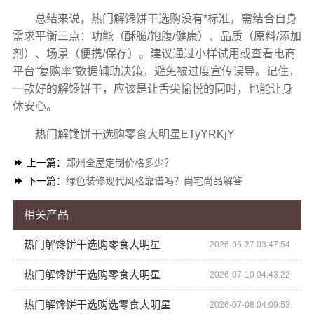
总结来说，热门解馋饼干选购没有*标准，需结合自身
需求平衡三点：功能（酥脆/饱腹/健康）、品质（原料/添加
剂）、场景（便携/保存）。建议通过小样试用或查看电商
平台“复购率”数据辅助决策，避免被过度宣传误导。记住，
一款好的解馋饼干，应该是让舌尖愉悦的同时，也能让身
体安心。
热门解馋饼干选购零食大明星ETyYRKjY
上一篇：
郑州全屋定制价格多少？
下一篇：
绿色装修现代风格靠谱吗？尚宅尚品解答
相关产品
热门解馋饼干选购零食大明星
2026-05-27 03:47:54
热门解馋饼干选购零食大明星
2026-07-10 04:43:22
热门解馋饼干选购选零食大明星
2026-07-08 04:09:53