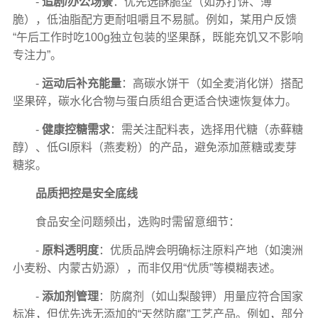
-
追剧/办公场景
：优先选酥脆型（如苏打饼、薄
脆），低油脂配方更耐咀嚼且不易腻。例如，某用户反馈
“午后工作时吃100g独立包装的坚果酥，既能充饥又不影响
专注力”。
-
运动后补充能量
：高碳水饼干（如全麦消化饼）搭配
坚果碎，碳水化合物与蛋白质组合更适合快速恢复体力。
-
健康控糖需求
：需关注配料表，选择用代糖（赤藓糖
醇）、低GI原料（燕麦粉）的产品，避免添加蔗糖或麦芽
糖浆。
品质把控是安全底线
食品安全问题频出，选购时需留意细节：
-
原料透明度
：优质品牌会明确标注原料产地（如澳洲
小麦粉、内蒙古奶源），而非仅用“优质”等模糊表述。
-
添加剂管理
：防腐剂（如山梨酸钾）用量应符合国家
标准，但优先选无添加的“天然防腐”工艺产品。例如，部分