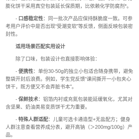
膨化饼干采用真空包装延长保质期，比依赖化学防腐剂*。
-
口感稳定性
：同一批次产品应保持酥脆度一致。可参
考用户评价中是否出现“受潮变软”等反馈，侧面反映包装密
封性。
适用场景匹配实用设计
除了口味，包装设计也直接影响体验：
-
便携性
：单份30-50g的独立小包适合随身携带，避免
整袋开封后浪费。例如，学生党反馈“课间撕开一小包夹心
饼干，既方便又不会弄脏书本”。
-
保鲜技术
：铝箔内衬或充氮包装能延缓氧化，尤其对
含坚果、奶油类易变质饼干尤为重要。
-
特殊人群适配
：儿童可选卡通造型+无盐配方；健身
人群注意查看营养成分表，避开高钠（＞200mg/100g）产
品。