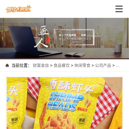
当前位置：
财富金信
>
食品餐饮
>
休闲零食
>
公司产品
>
热门解