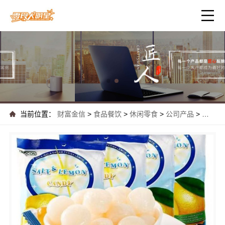
当前位置：
财富金信
>
食品餐饮
>
休闲零食
>
公司产品
>
热门解