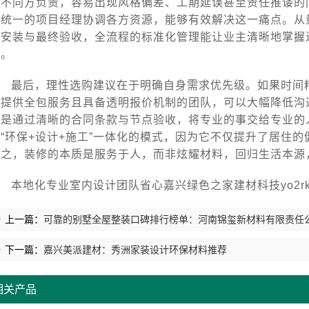
由不同方负责，容易出现风格偏差、工期延误甚至责任推诿的
由统一的项目经理协调各方资源，能够有效解决这一痛点。从
材安装与最终验收，全流程的标准化管理能让业主清晰地掌握
支。
最后，理性选购建议在于明确自身需求优先级。如果时间
择提供全包服务且具备透明报价机制的团队，可以大幅降低沟
而是通过清晰的合同条款与节点验收，将专业的事交给专业的
种“环保+设计+施工”一体化的模式，因为它不仅提升了居住
总之，装修的本质是服务于人，而非炫耀材料，回归生活本源
本地化专业室内设计团队省心嘉兴绿色之家建材科技yo2rk
上一篇：
可靠的别墅全屋整装口碑排行榜单：河南锦玺新材料有限责任
下一篇：
嘉兴美派建材：秀洲家装设计环保材料推荐
相关产品