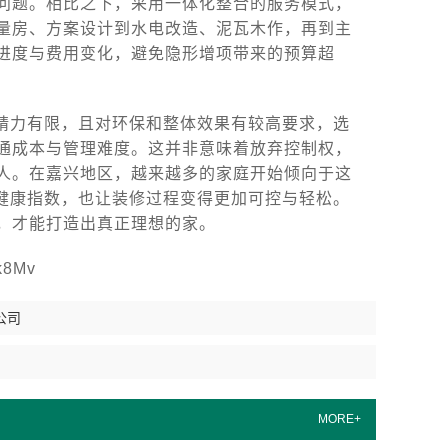
问题。相比之下，采用一体化整合的服务模式，
量房、方案设计到水电改造、泥瓦木作，再到主
进度与费用变化，避免隐形增项带来的预算超
精力有限，且对环保和整体效果有较高要求，选
通成本与管理难度。这并非意味着放弃控制权，
人。在嘉兴地区，越来越多的家庭开始倾向于这
的健康指数，也让装修过程变得更加可控与轻松。
，才能打造出真正理想的家。
8Mv
公司
MORE+