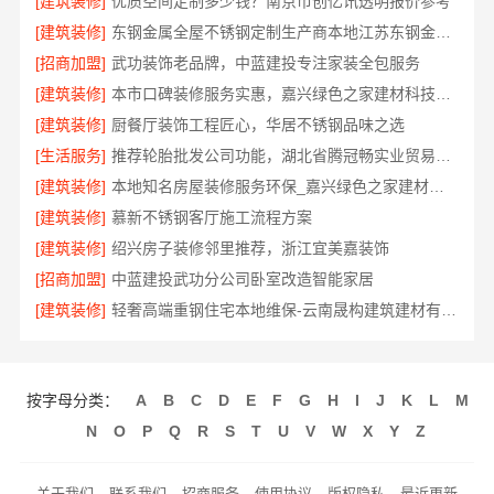
[建筑装修]
优质空间定制多少钱？南京市创亿讯透明报价参考
[建筑装修]
东钢金属全屋不锈钢定制生产商本地江苏东钢金属科技有限公司
[招商加盟]
武功装饰老品牌，中蓝建投专注家装全包服务
[建筑装修]
本市口碑装修服务实惠，嘉兴绿色之家建材科技有限公司
[建筑装修]
厨餐厅装饰工程匠心，华居不锈钢品味之选
[生活服务]
推荐轮胎批发公司功能，湖北省腾冠畅实业贸易有限公司全链路服务
[建筑装修]
本地知名房屋装修服务环保_嘉兴绿色之家建材科技有限公司
[建筑装修]
慕新不锈钢客厅施工流程方案
[建筑装修]
绍兴房子装修邻里推荐，浙江宜美嘉装饰
[招商加盟]
中蓝建投武功分公司卧室改造智能家居
[建筑装修]
轻奢高端重钢住宅本地维保-云南晟构建筑建材有限公司
按字母分类：
A
B
C
D
E
F
G
H
I
J
K
L
M
N
O
P
Q
R
S
T
U
V
W
X
Y
Z
关于我们
联系我们
招商服务
使用协议
版权隐私
最近更新