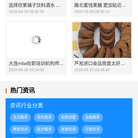
选择欣果铺子饮料酒水 总部派单你来做
路北蜜饯果脯 更加贴近生活
2026-04-30 09:30:29
2026-05-08 09:30:14
大连mba在职培训机构师资好 社科赛斯助力MBA考研成功
芦淞进口食品简直太好吃了
2026-06-16 09:34:08
2026-06-25 09:38:44
热门资讯
资讯行业分类
生活服务
商务服务
招商加盟
金融服务
教育培训
医疗服务
旅游住宿
日用百货