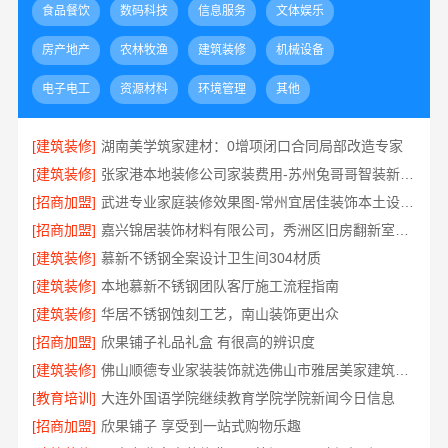
食品餐饮
数码科技
信息服务
文体娱乐
房产地产
农林牧渔
建筑装修
机械设备
电子电工
资源材料
环境管理
其他
[建筑装修]
湖南美学筑家建材：0增项闭口合同局部改造专家
[建筑装修]
张家港本地装修公司家装费用-苏州兔哥哥智装新材料有限公司全包
[招商加盟]
武进专业家庭装修效果图-常州宜居佳装饰本土设计案例鉴赏
[招商加盟]
嘉兴锦居装饰材料有限公司，秀洲区旧房翻新室内设计哪家好
[建筑装修]
慕新不锈钢全案设计卫生间304材质
[建筑装修]
本地慕新不锈钢团队客厅施工流程指南
[建筑装修]
华居不锈钢蚀刻工艺，南山装饰更出众
[招商加盟]
欣果铺子礼品礼盒 有很高的辨识度
[建筑装修]
佛山顺德专业家装装饰就选佛山市雅居美家建筑装饰工程有限公司
[教育培训]
大连外国语学院继续教育学院学院新闻今日信息
[招商加盟]
欣果铺子 享受到一站式购物乐趣