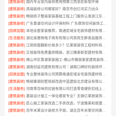
[建筑装修]
国内专业室内装修费用预算江西圣匠新型环保
[建筑装修]
高端装修公司哪家好？南京市创亿讯实力出众
[建筑装修]
畅销房子整装家装基础工程上门服务认准浙江乐享新材料有限公司
[建筑装修]
广东靠谱空间设计环保材料 广东鼎饰空间装饰工程有限公司
[招商加盟]
本地全屋家装推荐，南通宏域全宅装饰建材有限公司
[生活服务]
湖北省惠物电子商务有限公司高效生鲜食品服务商价格
[建筑装修]
江阴房屋翻新价格多少？亿莱居装饰工程材料有限公司全流程品控
[建筑装修]
正规装饰免费量房精装，浙江臻美新型建材有限公司专业为您服务
[建筑装修]
佛山市区靠谱家装施工-佛山市雅居美家建筑装饰工程有限公司
[建筑装修]
湖南创益讯建筑有限公司｜湖南口碑好的装修环保材料推荐
[招商加盟]
专业整体装饰公司预算南通宏域全宅装饰建材有限公司核算
[建筑装修]
畅销重钢别墅局部改造中蓝建投北京建设有限公司四川
[生活服务]
河南零百味供应链有限公司打造零食硬折扣线上线下联动
[建筑装修]
基装设计施工一体化哪家专业？无锡亿莱居装饰经验丰富
[建筑装修]
匠心施工家装改造二手房改造，宁波雅美和居建材科技有限公司
[建筑装修]
百年米莱设计装修大平层，湖北百年米莱空间美学装饰材料有限公司匠心打造