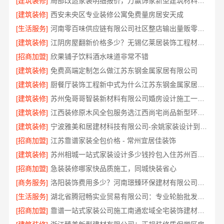
[建筑装修]
局部改造家装明细报价，万赢饰家新型建筑材料有限公司精准核算
[建筑装修]
西安未央区专业装修公寓免费量房居安天成
[生活服务]
河南零百味供应链有限公司社区整店输出量贩零食适配全场景
[建筑装修]
江阴房屋翻新价格多少？无锡亿莱居装饰工程材料有限公司全流程品控
[招商加盟]
欣果铺子饮料酒水味道非常不错
[建筑装修]
免费高端定制怎么做江苏东钢金属家居有限公司
[建筑装修]
厨餐厅装饰工程新中式为什么江苏东钢金属家居有限公司
[建筑装修]
苏州兔哥哥智装新材料有限公司婚房设计施工一体化
[建筑装修]
江西装修原木风全包服务选江西尚宅尚品新型环保材料有限公司
[建筑装修]
宁波雅美和居建材科技有限公司-余姚家装设计到店咨询
[招商加盟]
江苏靠谱家装全包价格 - 常州宜居佳装饰
[建筑装修]
苏州相城一站式家装设计多少钱拎包入住苏州百年豪庭新材料有限公司
[招商加盟]
急装装修哪家快品质施工，同城快装省心
[商务服务]
洛阳装饰费用多少？河南璟臻环保建材有限公司透明报价
[生活服务]
湖北省腾冠畅实业贸易有限公司：专业轮胎批发平台解决方案
[招商加盟]
靠谱一站式家装公司施工南通宏域全宅装饰建材有限公司