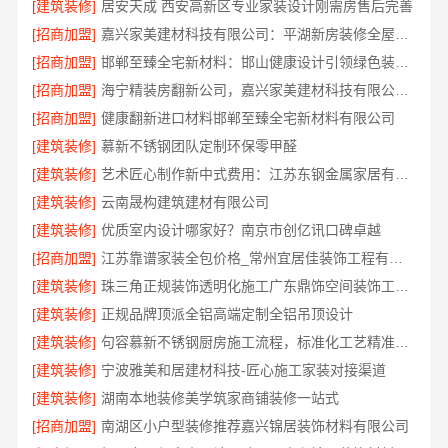
[建筑装修]
居安天成 西安高新区专业家装设计刚需房售后完善
[招商加盟]
嘉兴家美建材科技有限公司：平湖新房装修全屋服务
[招商加盟]
邯郸至臻全宅新材料：邯山健康设计引领绿色装修新风尚
[招商加盟]
海宁精装房翻新公司，嘉兴家美建材科技有限公司专业改造
[招商加盟]
健康翻新进口材料邯郸至臻全宅新材料有限公司
[建筑装修]
慕新不锈钢团队定制环保零甲醛
[建筑装修]
艺术匠心制作新中式费用：江苏东钢金属家居有限公司详解
[建筑装修]
云南晟构建筑建材有限公司
[建筑装修]
优质室内设计哪家好？南京市创亿讯口碑卓越
[招商加盟]
江苏靠谱家装全包价格_常州宜居佳装饰工程有限公司
[建筑装修]
珠三角正规装饰透明化施工广东鼎饰空间装饰工程有限公司
[建筑装修]
正规品牌顶派全铝高端定制全铝吊顶设计
[建筑装修]
句容慕新不锈钢厨房施工流程，标准化工艺精准落地
[建筑装修]
宁波雅美和居建材科技-匠心施工家装对接渠道
[建筑装修]
湖南本地装修美学筑家商铺装修一站式
[招商加盟]
南湖区小户型装修推荐嘉兴锦居装饰材料有限公司