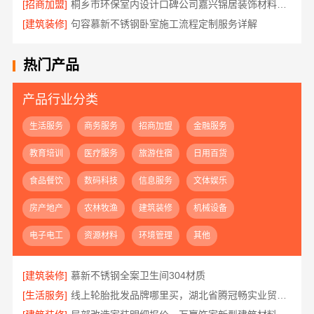
[招商加盟]
桐乡市环保室内设计口碑公司嘉兴锦居装饰材料有限公司
[建筑装修]
句容慕新不锈钢卧室施工流程定制服务详解
热门产品
产品行业分类
生活服务
商务服务
招商加盟
金融服务
教育培训
医疗服务
旅游住宿
日用百货
食品餐饮
数码科技
信息服务
文体娱乐
房产地产
农林牧渔
建筑装修
机械设备
电子电工
资源材料
环境管理
其他
[建筑装修]
慕新不锈钢全案卫生间304材质
[生活服务]
线上轮胎批发品牌哪里买，湖北省腾冠畅实业贸易有限公司一手货源