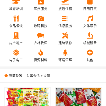
教育培训
医疗服务
旅游住宿
日用百货
食品餐饮
数码科技
信息服务
文体娱乐
房产地产
农林牧渔
建筑装修
机械设备
电子电工
资源材料
环境管理
其他
当前位置：
财富金信
>
火锅