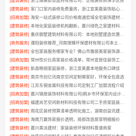
[建筑装修]
浙江臻美新型建材有限公司：正规装修质保学区房
[建筑装修]
家门口室内装修免费量房，浙江宜美嘉装饰贴心服务
[招商加盟]
海安一站式装修公司价格南通宏域全宅装饰建材有限公司预算
[建筑装修]
本地化家庭装修机构翻新，嘉兴绿色之家建材科技有限公司
[建筑装修]
重庆御墅建筑材料有限公司：本地别墅建造优惠活动抗震防风
[商务服务]
濮阳装修推荐_河南璟臻环保建材有限公司本土深耕全流程一体化服务
[建筑装修]
全包家装服务哪家专业？佛山市雅居美家装饰源头工厂直供服务
[招商加盟]
常州性价比高家装价格清单，常州宜居佳装饰工程有限公司为您透明报价
[建筑装修]
新昌畅销家庭装修，浙江宜美嘉本地服务口碑佳
[建筑装修]
南京市创亿讯南京空间定制哪家好，环保全包首选
[建筑装修]
江苏东钢金属科技有限公司定制工厂加盟流程介绍
[招商加盟]
嘉兴锦居装饰材料有限公司|桐乡市环保室内设计口碑之选
[招商加盟]
福建尚艺空间新材料科技有限公司二手房家庭装修口碑优选整体落地
[建筑装修]
雨花区装修预算清单透明化施工，湖南创益讯建筑有限公司
[建筑装修]
海南万赢饰家报价透明，局部改造居室明细报价
[建筑装修]
嘉兴美派建材：家装装修环保材料靠谱商家