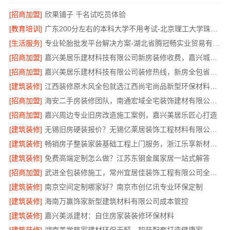
[招商加盟]
欣果铺子 千名试吃员体验
[教育培训]
广东200分左右的本科大学不用考试-北京理工大学珠海学院继续教育学院
[生活服务]
专业轮胎批发平台解决方案-湖北省腾冠畅实业贸易有限公司
[招商加盟]
嘉兴美居乐建材科技有限公司新房装修收费，嘉兴城区正规透明
[招商加盟]
嘉兴美居乐建材科技有限公司装修热线，新房全包省心选
[建筑装修]
江西装修原木风全包就选江西尚宅尚品新型环保材料有限公司
[招商加盟]
海安二手房装修团队，南通宏域全宅装饰建材有限公司放心托付
[招商加盟]
嘉兴周边专业旧房改造施工案例，嘉兴美居乐匠心打造
[建筑装修]
无锡旧房硬装报价？无锡亿莱居装饰工程材料有限公司基装方案
[建筑装修]
畅销房子整装家装基础工程上门服务，浙江乐享新材料有限公司全程管控
[建筑装修]
免费高端定制怎么做？江苏东钢金属家居一站式解答
[招商加盟]
武进全包装修施工，常州宜居佳装饰工程有限公司全程托管省心
[建筑装修]
南京空间定制哪家好？南京市创亿讯专业环保定制
[建筑装修]
海南万赢饰家新型建筑材料有限公司成本管控
[建筑装修]
嘉兴美派建材：自住房家装装修环保材料