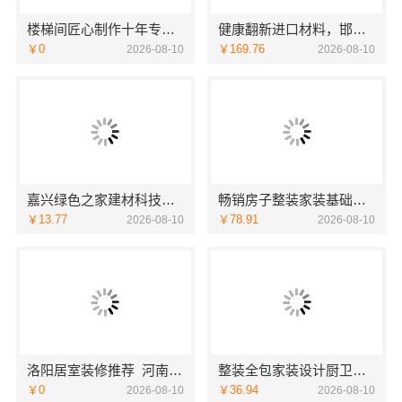
楼梯间匠心制作十年专注，华居不锈钢品质见证
健康翻新进口材料，邯郸至臻全宅新材料有限公司
￥0
￥169.76
2026-08-10
2026-08-10
嘉兴绿色之家建材科技有限公司：同城知名室内设计团队高端
畅销房子整装家装基础工程上门服务——浙江乐享新材料有限公司
￥13.77
￥78.91
2026-08-10
2026-08-10
洛阳居室装修推荐_河南璟臻环保建材有限公司一站式服务
整装全包家装设计厨卫改造-宁波雅美和居
￥0
￥36.94
2026-08-10
2026-08-10