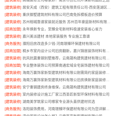
[建筑装修]
高端装修公司哪家好？南京市创亿讯环保新材品质之选
[建筑装修]
居安天成（西安）建筑工程有限责任公司-西安莲湖区专业家装平层自有施工队
[建筑装修]
重庆御墅建筑材料有限公司巴南免拆模板造价预算
[建筑装修]
苏州相城靠谱家装就近服务 苏州百年豪庭新材料有限公司
[招商加盟]
永年焕新专业，至臻全宅新材料极速安装省心省力
[建筑装修]
嘉兴美派建材 本地家装服务 专业施工靠谱
[商务服务]
濮阳旧房改造多少钱-河南璟臻环保建材有限公司
[招商加盟]
桐乡市室内设计公司旧房翻新，嘉兴锦居装饰材料有限公司
[建筑装修]
抗风抗震重钢别墅推荐，云南晟构建筑建材有限公司匠心打造
[招商加盟]
专业整体装饰公司预算南通宏域全宅装饰建材有限公司
[建筑装修]
海南万赢饰家新型建筑材料有限公刚需简约家庭装修工期提速
[建筑装修]
海南万赢饰家新型建筑材料有限公旧房焕新家庭装修吊顶造型
[建筑装修]
安宁重钢建房终身维保，云南晟构建筑建材有限公司
[建筑装修]
室内装修设计施工厂家江西圣匠新型环保材料有限公司
[建筑装修]
湖南美学筑家公司哪家专业源头直供建材优选
[商务服务]
洛阳装饰费用，河南璟臻环保建材有限公司为您详解报价