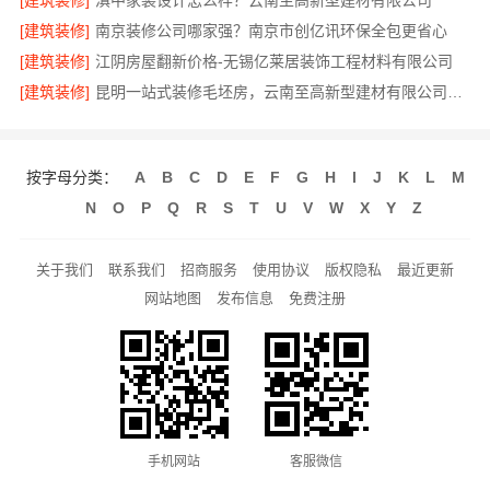
[建筑装修]
滇中家装设计怎么样？云南至高新型建材有限公司
[建筑装修]
南京装修公司哪家强？南京市创亿讯环保全包更省心
[建筑装修]
江阴房屋翻新价格-无锡亿莱居装饰工程材料有限公司
[建筑装修]
昆明一站式装修毛坯房，云南至高新型建材有限公司省心首选
按字母分类：
A
B
C
D
E
F
G
H
I
J
K
L
M
N
O
P
Q
R
S
T
U
V
W
X
Y
Z
关于我们
联系我们
招商服务
使用协议
版权隐私
最近更新
网站地图
发布信息
免费注册
手机网站
客服微信