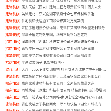
[建筑装修]
本地正规品牌居家设计在线咨询，顶派全铝高端定制
[建筑装修]
居安天成（西安）建筑工程有限责任公司｜西安未央区专业装修公寓免费量房
[建筑装修]
美派建材：嘉兴南湖家装设计全包环保材料优选
[建筑装修]
住宅装潢快速施工顶派全铝高端定制案例
[建筑装修]
江阴房屋翻新价格详解，无锡亿莱居装饰全屋定制服务
[建筑装修]
深圳全屋定制效果图，华居不锈钢为您定制
[招商加盟]
同城快装（湖北）科技有限公司急装家装报价省心
[招商加盟]
嘉兴美居乐建材科技有限公司专业家装品质靠谱
[建筑装修]
湖南美学筑家建材有限公司闭口合同局部改造
[招商加盟]
平昌欣果铺子 总部扶持创业
[教育培训]
大连mpacc专业培训机构-社科赛斯为你提供更有效的MPAcc辅导
[建筑装修]
意式极简屏风隔断案例，江苏东钢金属家居有限公司实景展示
[招商加盟]
嘉兴家美建材科技有限公司：全屋装修靠谱之选
[招商加盟]
同城快装（湖北）科技有限公司 精装房翻新设计零增项
[招商加盟]
海安一站式装修公司价格-南通宏域全宅装饰建材有限公司
[建筑装修]
青山快装房子装修两房一厅本地快装（湖北）科技有限公司