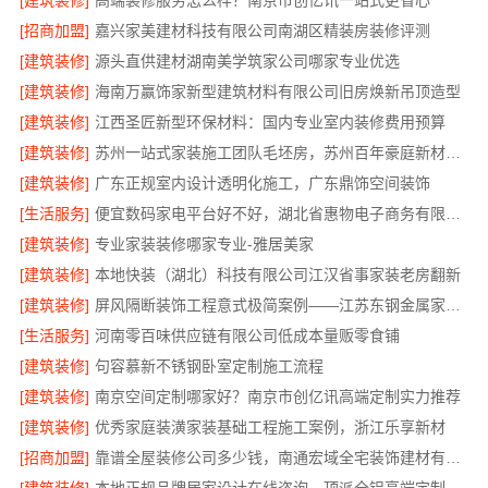
[建筑装修]
高端装修服务怎么样？南京市创亿讯一站式更省心
[招商加盟]
嘉兴家美建材科技有限公司南湖区精装房装修评测
[建筑装修]
源头直供建材湖南美学筑家公司哪家专业优选
[建筑装修]
海南万赢饰家新型建筑材料有限公司旧房焕新吊顶造型
[建筑装修]
江西圣匠新型环保材料：国内专业室内装修费用预算
[建筑装修]
苏州一站式家装施工团队毛坯房，苏州百年豪庭新材料有限公司
[建筑装修]
广东正规室内设计透明化施工，广东鼎饰空间装饰
[生活服务]
便宜数码家电平台好不好，湖北省惠物电子商务有限公司多端操作超便捷
[建筑装修]
专业家装装修哪家专业-雅居美家
[建筑装修]
本地快装（湖北）科技有限公司江汉省事家装老房翻新
[建筑装修]
屏风隔断装饰工程意式极简案例——江苏东钢金属家居有限公司
[生活服务]
河南零百味供应链有限公司低成本量贩零食铺
[建筑装修]
句容慕新不锈钢卧室定制施工流程
[建筑装修]
南京空间定制哪家好？南京市创亿讯高端定制实力推荐
[建筑装修]
优秀家庭装潢家装基础工程施工案例，浙江乐享新材
[招商加盟]
靠谱全屋装修公司多少钱，南通宏域全宅装饰建材有限公司报价