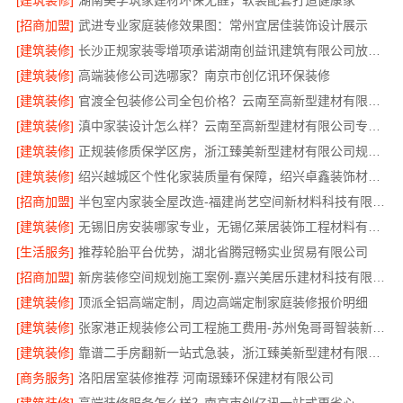
[建筑装修]
湖南美学筑家建材环保无醛，软装配套打造健康家
[招商加盟]
武进专业家庭装修效果图：常州宜居佳装饰设计展示
[建筑装修]
长沙正规家装零增项承诺湖南创益讯建筑有限公司放心装修
[建筑装修]
高端装修公司选哪家？南京市创亿讯环保装修
[建筑装修]
官渡全包装修公司全包价格？云南至高新型建材有限公司闭口合同
[建筑装修]
滇中家装设计怎么样？云南至高新型建材有限公司专业可靠
[建筑装修]
正规装修质保学区房，浙江臻美新型建材有限公司规范施工
[建筑装修]
绍兴越城区个性化家装质量有保障，绍兴卓鑫装饰材料有限公司匠心呈现
[招商加盟]
半包室内家装全屋改造-福建尚艺空间新材料科技有限公司
[建筑装修]
无锡旧房安装哪家专业，无锡亿莱居装饰工程材料有限公司
[生活服务]
推荐轮胎平台优势，湖北省腾冠畅实业贸易有限公司
[招商加盟]
新房装修空间规划施工案例-嘉兴美居乐建材科技有限公司
[建筑装修]
顶派全铝高端定制，周边高端定制家庭装修报价明细
[建筑装修]
张家港正规装修公司工程施工费用-苏州兔哥哥智装新材料有限公司
[建筑装修]
靠谱二手房翻新一站式急装，浙江臻美新型建材有限公司服务
[商务服务]
洛阳居室装修推荐 河南璟臻环保建材有限公司