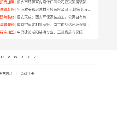
[招商加盟]
桐乡市环保室内设计口碑公司嘉兴锦居装饰材料有限公司
[建筑装修]
宁波雅美和居建材科技有限公司-老牌家装设计施工对接
[建筑装修]
居安天成：西安环保家装施工，公寓自有施工队
[建筑装修]
南京空间定制哪家好，南京市创亿讯环保整装方案
[招商加盟]
中蓝建设咸阳装潢专业，正规资质有保障
U
V
W
X
Y
Z
发布信息
免费注册