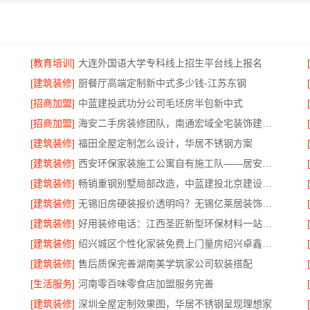
[教育培训]
大连外国语大学专科线上招生平台线上报名
[建筑装修]
厨餐厅高端定制新中式多少钱-江苏东钢
[招商加盟]
中蓝建投武功分公司毛坯房半包新中式
建材
[招商加盟]
海安二手房装修团队，南通宏域全宅装饰建材有限公司
[建筑装修]
福田全屋定制怎么设计，华居不锈钢方案
[建筑装修]
西安环保家装施工公寓自有施工队——居安天成
[建筑装修]
畅销重钢别墅局部改造，中蓝建投北京建设有限公司四川助力焕新
[建筑装修]
无锡旧房硬装报价透明吗？无锡亿莱居装饰工程材料有限公司标准流程
[建筑装修]
好用装修电话：江西圣匠新型环保材料一站式服务
[建筑装修]
绍兴城区个性化家装免费上门量房绍兴卓鑫装饰材料有限公司
[建筑装修]
售后质保完善湖南美学筑家公司软装搭配
[生活服务]
河南零百味零食店加盟服务完善
[建筑装修]
深圳全屋定制效果图，华居不锈钢呈现理想家