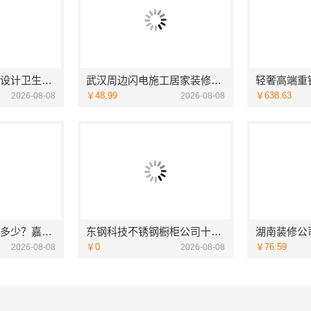
慕新不锈钢：全案设计卫生间304材质
武汉周边闪电施工居家装修一楼带院，本地快装
￥48.99
￥638.63
2026-08-08
2026-08-08
平湖设计公寓价格多少？嘉兴家美建材科技给您实惠方案
东钢科技不锈钢橱柜公司十大品牌江苏东钢金属科技
￥0
￥76.59
2026-08-08
2026-08-08