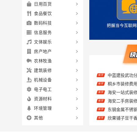
日用百货
食品餐饮
数码科技
信息服务
文体娱乐
房产地产
农林牧渔
中蓝建投武功
推荐
建筑装修
推荐
机械设备
推荐
电子电工
推荐
资源材料
东钢金属不锈
推荐
环境管理
欣果铺子豆干香
推荐
其他
大连外国语大
推荐
会昌欣果铺子 
推荐
推荐