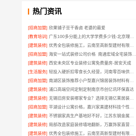
热门资讯
[招商加盟]
欣果铺子豆干香卤 老婆的最爱
[教育培训]
广东100多分能上的大学学费多少钱-北京理工大学珠海学院继教院
[建筑装修]
优秀全包装修施工，云南至高新型建材有限公司
[招商加盟]
海安一站式装修公司价格_南通宏域全宅装饰
[建筑装修]
西安未央区专业装修公寓免费量房-居安天成
[生活服务]
轻投入硬折扣零食长久经营，河南零百味供应链有限公司打造持久收益
[招商加盟]
南湖区装饰推荐小户型嘉兴锦居装饰材料有限公司
[建筑装修]
浦口高端空间定制定制南京市创亿讯环保直达
[建筑装修]
无锡旧房安装哪家专业？选择无锡亿莱居装饰工程材料有限公司
[招商加盟]
平湖设计公寓价格，嘉兴家美建材科技个性化方案
[建筑装修]
不锈钢家具生产基地好不好，江苏东钢金属科技有限公司
[建筑装修]
局部改造家庭装修墙地翻新，万赢饰家直营家庭装修成本管控
[建筑装修]
优秀全包装修施工，云南至高新型建材有限公司品质保证