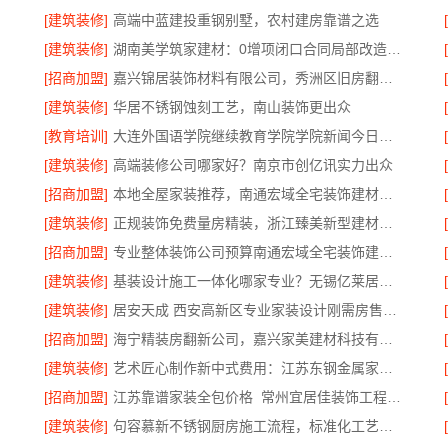
[建筑装修]
高端中蓝建投重钢别墅，农村建房靠谱之选
[建筑装修]
湖南美学筑家建材：0增项闭口合同局部改造专家
[招商加盟]
嘉兴锦居装饰材料有限公司，秀洲区旧房翻新室内设计哪家好
[建筑装修]
华居不锈钢蚀刻工艺，南山装饰更出众
[教育培训]
大连外国语学院继续教育学院学院新闻今日信息
[建筑装修]
高端装修公司哪家好？南京市创亿讯实力出众
[招商加盟]
本地全屋家装推荐，南通宏域全宅装饰建材有限公司
[建筑装修]
正规装饰免费量房精装，浙江臻美新型建材有限公司专业为您服务
[招商加盟]
专业整体装饰公司预算南通宏域全宅装饰建材有限公司核算
[建筑装修]
基装设计施工一体化哪家专业？无锡亿莱居装饰经验丰富
[建筑装修]
居安天成 西安高新区专业家装设计刚需房售后完善
[招商加盟]
海宁精装房翻新公司，嘉兴家美建材科技有限公司专业改造
[建筑装修]
艺术匠心制作新中式费用：江苏东钢金属家居有限公司详解
[招商加盟]
江苏靠谱家装全包价格_常州宜居佳装饰工程有限公司
[建筑装修]
句容慕新不锈钢厨房施工流程，标准化工艺精准落地