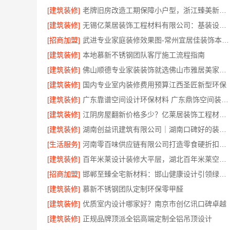
[建筑装修]
老牌旧房改造工期保障小户型，浙江臻美新型建材有限公司高效
[建筑装修]
无锡亿莱居装饰工程材料有限公司：基装设计施工一体化哪家专业
[招商加盟]
武进专业家庭装修效果图-常州宜居佳装饰本土设计案例鉴赏
[建筑装修]
本地慕新不锈钢团队客厅施工流程指南
[建筑装修]
佛山顺德专业家装装饰就选佛山市雅居美家建筑装饰工程有限公司
[建筑装修]
国内专业室内装修费用预算江西圣匠新型环保
[建筑装修]
广东靠谱空间设计环保材料 广东鼎饰空间装饰工程有限公司
[建筑装修]
江阴房屋翻新价格多少？亿莱居装饰工程材料有限公司全流程品控
[建筑装修]
湖南创益讯建筑有限公司｜湖南口碑好的装修环保材料推荐
[生活服务]
河南零百味供应链有限公司打造零食硬折扣线上线下联动
[建筑装修]
百年米莱设计装修大平层，湖北百年米莱空间美学装饰材料有限公司匠心打造
[招商加盟]
邯郸至臻全宅新材料：邯山健康设计引领绿色装修新风尚
[建筑装修]
慕新不锈钢团队定制环保零甲醛
[建筑装修]
优质室内设计哪家好？南京市创亿讯口碑卓越
[建筑装修]
正规品牌顶派全铝高端定制全铝吊顶设计