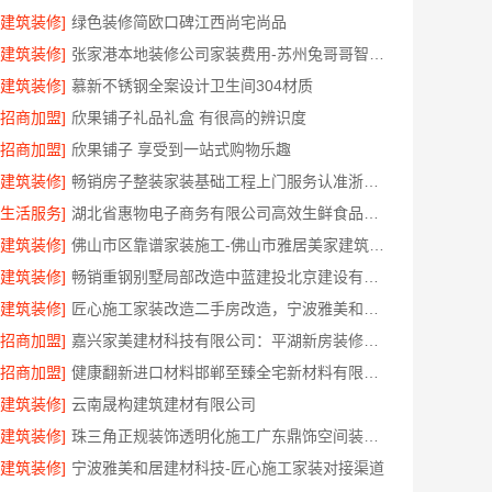
[建筑装修]
绿色装修简欧口碑江西尚宅尚品
[建筑装修]
张家港本地装修公司家装费用-苏州兔哥哥智装新材料有限公司全包
[建筑装修]
慕新不锈钢全案设计卫生间304材质
[招商加盟]
欣果铺子礼品礼盒 有很高的辨识度
[招商加盟]
欣果铺子 享受到一站式购物乐趣
[建筑装修]
畅销房子整装家装基础工程上门服务认准浙江乐享新材料有限公司
[生活服务]
湖北省惠物电子商务有限公司高效生鲜食品服务商价格
[建筑装修]
佛山市区靠谱家装施工-佛山市雅居美家建筑装饰工程有限公司
[建筑装修]
畅销重钢别墅局部改造中蓝建投北京建设有限公司四川
[建筑装修]
匠心施工家装改造二手房改造，宁波雅美和居建材科技有限公司
[招商加盟]
嘉兴家美建材科技有限公司：平湖新房装修全屋服务
[招商加盟]
健康翻新进口材料邯郸至臻全宅新材料有限公司
[建筑装修]
云南晟构建筑建材有限公司
[建筑装修]
珠三角正规装饰透明化施工广东鼎饰空间装饰工程有限公司
[建筑装修]
宁波雅美和居建材科技-匠心施工家装对接渠道