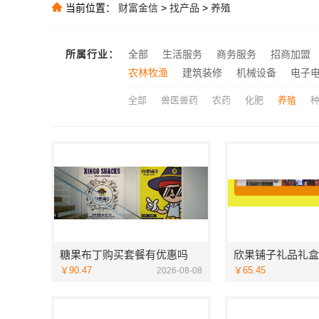
当前位置：
财富金信
>
找产品
>
养殖
厨餐厅高端定制
推荐
万赢饰家：家
推荐
所属行业：
全部
生活服务
商务服务
招商加盟
优秀全包装修
推荐
农林牧渔
建筑装修
机械设备
电子
全部
兽医兽药
农药
化肥
养殖
糖果布丁购买套餐有优惠吗
￥90.47
￥65.45
2026-08-08