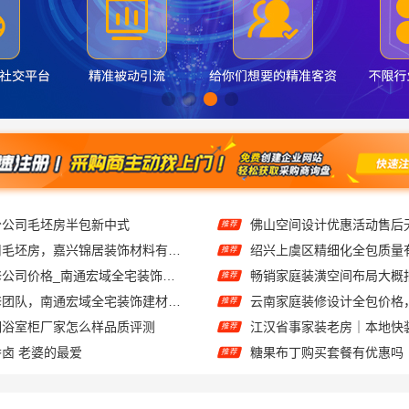
分公司毛坯房半包新中式
推荐
桐乡市装修费用毛坯房，嘉兴锦居装饰材料有限公司
推荐
海安一站式装修公司价格_南通宏域全宅装饰建材
推荐
海安二手房装修团队，南通宏域全宅装饰建材有限公司
推荐
钢浴室柜厂家怎么样品质评测
推荐
卤 老婆的最爱
糖果布丁购买套餐有优惠吗
推荐
学专科线上招生平台线上报名
欣果铺子礼品礼盒 征集所
推荐
品牌形象深入人心
襄阳进口食品价格怎么样
推荐
广东100多分能上的大学学费多少钱-北京理工大学珠海学院继教院
江苏东钢定制工厂加盟-江
推荐