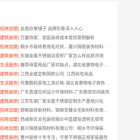
[招商加盟]
会昌欣果铺子 品牌形象深入人心
[建筑装修]
万赢饰家：家庭装修成本管控案例解析
[招商加盟]
桐乡市装修费用毛坯房，嘉兴锦居装饰材料有限公司
[建筑装修]
东钢金属不锈钢浴室柜厂家怎么样品质评测
[生活服务]
推荐母婴用品厂家优缺点，湖北省惠物电子商务有限公司甄选
[建筑装修]
江西全屋定制简欧公司_江西尚宅尚品
[生活服务]
优惠数码家电工具价格-湖北省惠物电子商务有限公司福利
[建筑装修]
广东靠谱空间设计环保材料-广东鼎饰空间装饰
[建筑装修]
江苏东钢厂家全屋不锈钢定制生产基地兴化
[招商加盟]
邯郸装修新材料，邯郸至臻全宅新材料有限公司重新定义品质
[招商加盟]
西咸新区全包装修报价中蓝建投透明无增项
[招商加盟]
嘉兴锦居装饰材料有限公司：桐乡市环保装饰怎么样
[建筑装修]
惠州装修十年专注，华居不锈钢正规家装服务