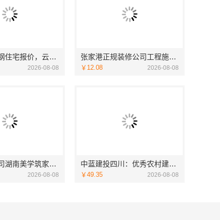
轻奢高端重钢住宅报价，云南晟构定制专属私宅
张家港正规装修公司工程施工费用-苏州兔哥哥智装新材料
￥12.08
2026-08-08
2026-08-08
湖南装修公司湖南美学筑家建材老房翻新，湖南美学筑家建材焕新您的家
中蓝建投四川：优秀农村建房婚房布置设计案例
￥49.35
2026-08-08
2026-08-08