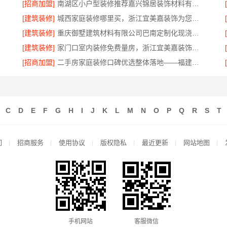
[招商加盟]
南湖区小户型装修推荐嘉兴锦居装饰材料有限公司
[建筑装修]
城西家庭装修哪里买，浙江宜美嘉装饰为您把关
[建筑装修]
重庆御墅建筑材料有限公司巴南定制化现浇别墅，抗震防风
[建筑装修]
家门口室内装修免费量房，浙江宜美嘉装饰工程欢迎咨询
[招商加盟]
二手房家庭装修口碑优选整体落地——福建尚艺空间新材料科技有限公司
C
D
E
F
G
H
I
J
K
L
M
N
O
P
Q
R
S
T
们
招商服务
使用协议
版权隐私
最近更新
网站地图
手机网站
客服微信