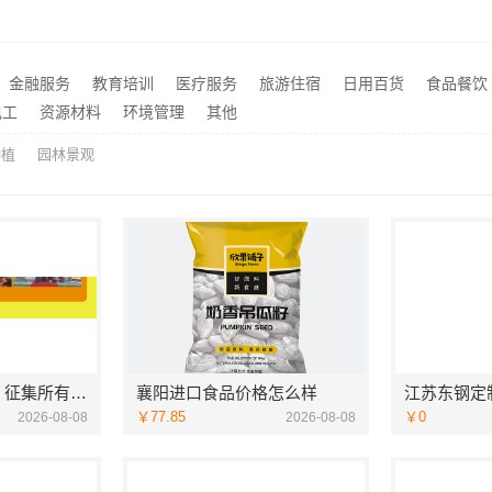
新中式多少钱-江苏东钢
推荐
庭装修成本管控案例解析
南昌全屋定制现代风格施工
推荐
金融服务
教育培训
医疗服务
旅游住宿
日用百货
食品餐饮
施工，云南至高新型建材有限公司
推荐
电工
资源材料
环境管理
其他
种植
园林景观
欣果铺子礼品礼盒 征集所有顾客对产品的意见
襄阳进口食品价格怎么样
￥77.85
￥0
2026-08-08
2026-08-08