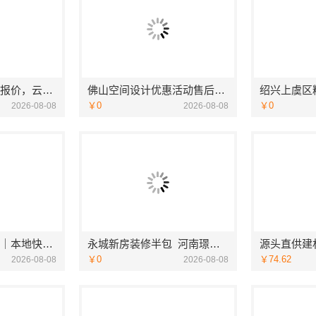
轻奢高端重钢住宅报价，云南晟构建筑建材有限公司
佛山空间设计优惠活动售后无忧广东鼎饰空间装饰工程有限公司
￥0
￥0
2026-08-08
2026-08-08
江汉省事家装老房｜本地快装（湖北）科技有限公司老房翻新快速交付服务
永城新房装修半包_河南璟臻环保建材有限公司透明无增项
￥0
￥74.62
2026-08-08
2026-08-08