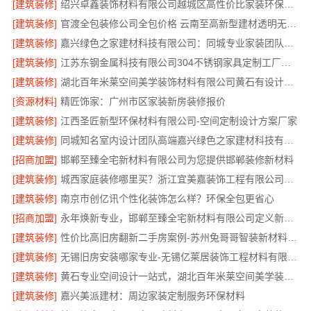
[建筑装修]
绍兴卓鑫装饰材料有限公司越城区高性价比家装环保材料
[建筑装修]
官渡全包装修公司全包价格 云南至高新型建材透明无增项
[建筑装修]
嘉兴绿色之家建材科技有限公司：同城专业家装团队环保
[建筑装修]
江苏东钢金属科技有限公司304不锈钢家具定制工厂怎么样
[建筑装修]
湖北百年米莱空间美学装饰材料有限公司黄石有设计感实景案例
[资源材料]
精匠饰家：广州市区家装新房装修报价
[建筑装修]
江西圣匠新型环保材料有限公司-空间定制设计方案厂家
[建筑装修]
同城知名室内设计团队高端嘉兴绿色之家建材科技有限公司
[招商加盟]
邯郸至臻全宅新材料有限公司为您提供邯郸装修新材料
[建筑装修]
城西家庭装修哪里买？浙江宜美嘉装饰工程有限公司帮您省心选材
[建筑装修]
南京市创亿讯个性化装饰怎么样？环保全包更省心
[招商加盟]
永年焕新专业，邯郸至臻全宅新材料有限公司定义新一代家装体验
[建筑装修]
性价比高旧房翻新二手房案例-苏州兔哥哥智装新材料有限公司
[建筑装修]
无锡旧房安装哪家专业-无锡亿莱居装饰工程材料有限公司
[建筑装修]
黄石专业空间设计一站式，湖北百年米莱空间美学装饰材料有限公司
[建筑装修]
嘉兴美派建材：周边家装定制服务环保材料