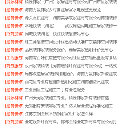
[资源材料]
精匠饰家（广州）家居建材有限公司广州市区家装装修新房报价
[建筑装修]
海南万赢饰家乡村自建居室水电规整更规范
[建筑装修]
源头直供建材：湖南美学筑家建材有限公司商铺装修
[建筑装修]
本地快装（湖北）——武汉周边闪电施工居家装修一楼带院
[招商加盟]
同城快装湖北：快住快装靠谱吗省心
[建筑装修]
珠三角靠谱空间设计优惠活动认准广东鼎饰空间装饰工程有限公司
[建筑装修]
品质装饰家装服务报价，雅居美家透明计价更省心
[生活服务]
河南零百味供应链有限公司社区整店输出量贩零食适配全场景
[商务服务]
汝州家装精装【河南璟臻环保建材有限公司】一站式整体装修服务
[建筑装修]
局部改造居室装修明细报价，海南万赢饰家新型建筑材料有限公司
[建筑装修]
雨花区专业房屋翻新透明化施工湖南创益讯建筑
[建筑装修]
工业园区工程施工二手房全包服务
[资源材料]
广州天河家装施工专业，精匠饰家新房装修首选
[建筑装修]
无锡旧房安装哪家专业？亿莱居全流程标准化施工
[建筑装修]
江苏东钢金属不锈钢浴室柜厂家怎么样
[招商加盟]
全宅焕新环保材料，邯郸至臻全宅新材料有限公司打造零醛居所