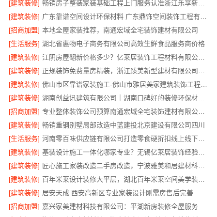
[建筑装修]
畅销房子整装家装基础工程上门服务认准浙江乐享新材料有限公司
[建筑装修]
广东靠谱空间设计环保材料 广东鼎饰空间装饰工程有限公司
[招商加盟]
本地全屋家装推荐，南通宏域全宅装饰建材有限公司
[生活服务]
湖北省惠物电子商务有限公司高效生鲜食品服务商价格
[建筑装修]
江阴房屋翻新价格多少？亿莱居装饰工程材料有限公司全流程品控
[建筑装修]
正规装饰免费量房精装，浙江臻美新型建材有限公司专业为您服务
[建筑装修]
佛山市区靠谱家装施工-佛山市雅居美家建筑装饰工程有限公司
[建筑装修]
湖南创益讯建筑有限公司｜湖南口碑好的装修环保材料推荐
[招商加盟]
专业整体装饰公司预算南通宏域全宅装饰建材有限公司核算
[建筑装修]
畅销重钢别墅局部改造中蓝建投北京建设有限公司四川
[生活服务]
河南零百味供应链有限公司打造零食硬折扣线上线下联动
[建筑装修]
基装设计施工一体化哪家专业？无锡亿莱居装饰经验丰富
[建筑装修]
匠心施工家装改造二手房改造，宁波雅美和居建材科技有限公司
[建筑装修]
百年米莱设计装修大平层，湖北百年米莱空间美学装饰材料有限公司匠心打造
[建筑装修]
居安天成 西安高新区专业家装设计刚需房售后完善
[招商加盟]
嘉兴家美建材科技有限公司：平湖新房装修全屋服务