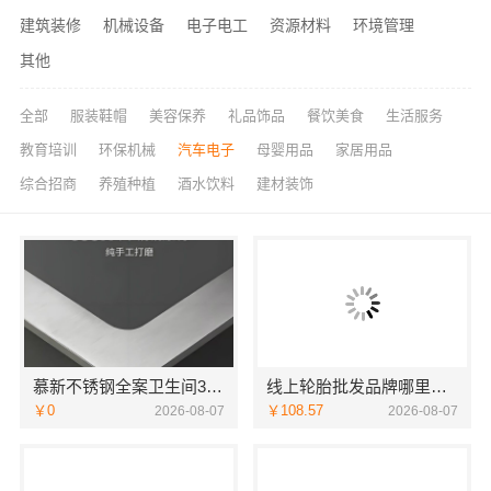
建筑装修
机械设备
电子电工
资源材料
环境管理
其他
全部
服装鞋帽
美容保养
礼品饰品
餐饮美食
生活服务
教育培训
环保机械
汽车电子
母婴用品
家居用品
综合招商
养殖种植
酒水饮料
建材装饰
慕新不锈钢全案卫生间304材质
线上轮胎批发品牌哪里买，湖北省腾冠畅实业贸易有限公司一手货源
￥0
￥108.57
2026-08-07
2026-08-07