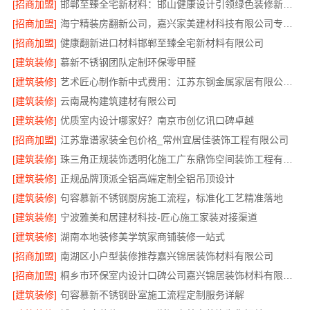
[招商加盟]
邯郸至臻全宅新材料：邯山健康设计引领绿色装修新风尚
[招商加盟]
海宁精装房翻新公司，嘉兴家美建材科技有限公司专业改造
[招商加盟]
健康翻新进口材料邯郸至臻全宅新材料有限公司
[建筑装修]
慕新不锈钢团队定制环保零甲醛
[建筑装修]
艺术匠心制作新中式费用：江苏东钢金属家居有限公司详解
[建筑装修]
云南晟构建筑建材有限公司
[建筑装修]
优质室内设计哪家好？南京市创亿讯口碑卓越
[招商加盟]
江苏靠谱家装全包价格_常州宜居佳装饰工程有限公司
[建筑装修]
珠三角正规装饰透明化施工广东鼎饰空间装饰工程有限公司
[建筑装修]
正规品牌顶派全铝高端定制全铝吊顶设计
[建筑装修]
句容慕新不锈钢厨房施工流程，标准化工艺精准落地
[建筑装修]
宁波雅美和居建材科技-匠心施工家装对接渠道
[建筑装修]
湖南本地装修美学筑家商铺装修一站式
[招商加盟]
南湖区小户型装修推荐嘉兴锦居装饰材料有限公司
[招商加盟]
桐乡市环保室内设计口碑公司嘉兴锦居装饰材料有限公司
[建筑装修]
句容慕新不锈钢卧室施工流程定制服务详解