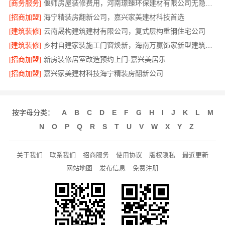
[商务服务]
偃师房屋装修费用，河南璟臻环保建材有限公司无隐形消费透明
[招商加盟]
海宁精装房翻新公司，嘉兴家美建材科技首选
[建筑装修]
云南晟构建筑建材有限公司，复式层构重钢住宅公司
[建筑装修]
乡村自建家装施工门窗焕新，海南万赢饰家新型建筑材料有限公司
[招商加盟]
新房装修居室改造预约上门-嘉兴美居乐
[招商加盟]
嘉兴家美建材科技海宁精装房翻新公司
按字母分类：
A
B
C
D
E
F
G
H
I
J
K
L
M
N
O
P
Q
R
S
T
U
V
W
X
Y
Z
关于我们
联系我们
招商服务
使用协议
版权隐私
最近更新
网站地图
发布信息
免费注册