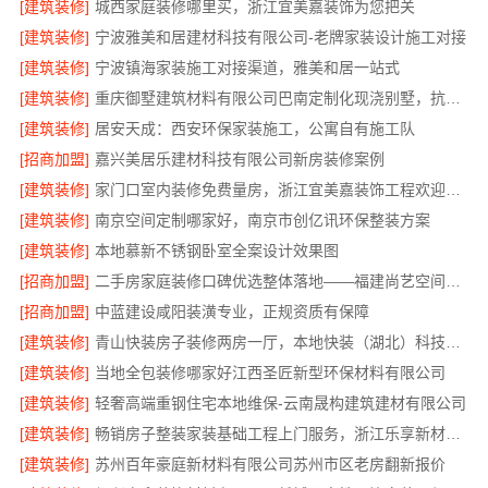
[建筑装修]
城西家庭装修哪里买，浙江宜美嘉装饰为您把关
[建筑装修]
宁波雅美和居建材科技有限公司-老牌家装设计施工对接
[建筑装修]
宁波镇海家装施工对接渠道，雅美和居一站式
[建筑装修]
重庆御墅建筑材料有限公司巴南定制化现浇别墅，抗震防风
[建筑装修]
居安天成：西安环保家装施工，公寓自有施工队
[招商加盟]
嘉兴美居乐建材科技有限公司新房装修案例
[建筑装修]
家门口室内装修免费量房，浙江宜美嘉装饰工程欢迎咨询
[建筑装修]
南京空间定制哪家好，南京市创亿讯环保整装方案
[建筑装修]
本地慕新不锈钢卧室全案设计效果图
[招商加盟]
二手房家庭装修口碑优选整体落地——福建尚艺空间新材料科技有限公司
[招商加盟]
中蓝建设咸阳装潢专业，正规资质有保障
[建筑装修]
青山快装房子装修两房一厅，本地快装（湖北）科技有限公司一站式装修托管，省心省力
[建筑装修]
当地全包装修哪家好江西圣匠新型环保材料有限公司
[建筑装修]
轻奢高端重钢住宅本地维保-云南晟构建筑建材有限公司
[建筑装修]
畅销房子整装家装基础工程上门服务，浙江乐享新材料有限公司
[建筑装修]
苏州百年豪庭新材料有限公司苏州市区老房翻新报价