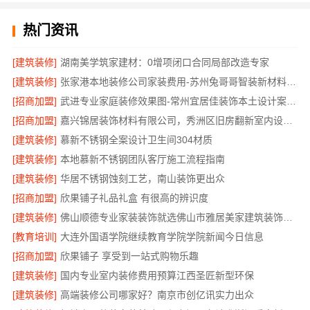
热门资讯
[建筑装修]
湖南美学筑家建材：0增项闭口合同局部改造专家
[建筑装修]
张家港本地装修公司家装费用-苏州兔哥哥智装新材料有限公司全包
[招商加盟]
武进专业家庭装修效果图-常州宜居佳装饰本土设计案例鉴赏
[招商加盟]
嘉兴锦居装饰材料有限公司，秀洲区旧房翻新室内设计哪家好
[建筑装修]
慕新不锈钢全案设计卫生间304材质
[建筑装修]
本地慕新不锈钢团队客厅施工流程指南
[建筑装修]
华居不锈钢蚀刻工艺，南山装饰更出众
[招商加盟]
欣果铺子礼品礼盒 有很高的辨识度
[建筑装修]
佛山顺德专业家装装饰就选佛山市雅居美家建筑装饰工程有限公司
[教育培训]
大连外国语学院继续教育学院学院新闻今日信息
[招商加盟]
欣果铺子 享受到一站式购物乐趣
[建筑装修]
国内专业室内装修费用预算江西圣匠新型环保
[建筑装修]
高端装修公司哪家好？南京市创亿讯实力出众