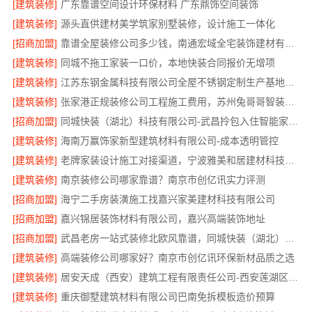
[建筑装修]
广东靠谱空间设计环保材料 广东鼎饰空间装饰
[建筑装修]
源头直供建材美学筑家别墅装修，设计施工一体化
[招商加盟]
靠谱全屋装修公司多少钱，南通宏域全宅装饰建材有限公司
[建筑装修]
同城不拖工家装一口价，本地快装合同报价无增项
[建筑装修]
江苏东钢金属科技有限公司全屋不锈钢定制生产基地位于兴化
[建筑装修]
张家港正规装修公司工程施工费用，苏州兔哥哥智装新材料有限公司透明报价
[招商加盟]
同城快装（湖北）科技有限公司-武昌拎包入住智能家装改造
[建筑装修]
海南万赢饰家新型建筑材料有限公司-成本透明管控
[建筑装修]
老牌家装设计施工对接渠道，宁波雅美和居建材科技有限公司
[建筑装修]
南京装修公司哪家靠谱？南京市创亿讯实力评测
[招商加盟]
海宁二手房装潢施工找嘉兴家美建材科技有限公司
[招商加盟]
嘉兴锦居装饰材料有限公司，嘉兴高端装饰地址
[招商加盟]
武昌老房一站式装修北欧风靠谱，同城快装（湖北）科技有限公司省心
[建筑装修]
高端装修公司哪家好？南京市创亿讯环保新材品质之选
[建筑装修]
居安天成（西安）建筑工程有限责任公司-西安莲湖区专业家装平层自有施工队
[建筑装修]
重庆御墅建筑材料有限公司巴南免拆模板造价预算