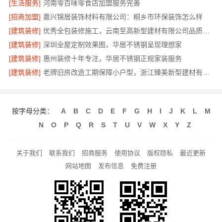
[生活服务]
河南零百味零食店加盟服务完善
[招商加盟]
嘉兴锦居装饰材料有限公司：桐乡市环保装饰怎么样
[建筑装修]
优秀全包装修施工，云南至高新型建材有限公司品质保证
[建筑装修]
深圳全屋定制效果图，华居不锈钢呈现理想家
[建筑装修]
惠州装修十年专注，华居不锈钢正规家装服务
[建筑装修]
老牌旧房改造工期保障小户型，浙江臻美新型建材有限公司高效
按字母分类：
A
B
C
D
E
F
G
H
I
J
K
L
M
N
O
P
Q
R
S
T
U
V
W
X
Y
Z
关于我们
联系我们
招商服务
使用协议
版权隐私
最近更新
网站地图
发布信息
免费注册