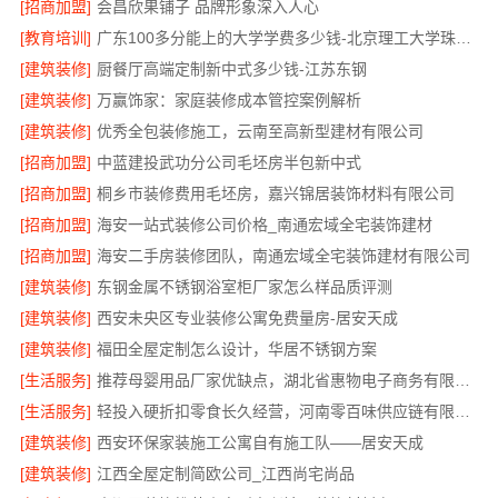
[招商加盟]
会昌欣果铺子 品牌形象深入人心
[教育培训]
广东100多分能上的大学学费多少钱-北京理工大学珠海学院继教院
[建筑装修]
厨餐厅高端定制新中式多少钱-江苏东钢
[建筑装修]
万赢饰家：家庭装修成本管控案例解析
[建筑装修]
优秀全包装修施工，云南至高新型建材有限公司
[招商加盟]
中蓝建投武功分公司毛坯房半包新中式
[招商加盟]
桐乡市装修费用毛坯房，嘉兴锦居装饰材料有限公司
[招商加盟]
海安一站式装修公司价格_南通宏域全宅装饰建材
[招商加盟]
海安二手房装修团队，南通宏域全宅装饰建材有限公司
[建筑装修]
东钢金属不锈钢浴室柜厂家怎么样品质评测
[建筑装修]
西安未央区专业装修公寓免费量房-居安天成
[建筑装修]
福田全屋定制怎么设计，华居不锈钢方案
[生活服务]
推荐母婴用品厂家优缺点，湖北省惠物电子商务有限公司甄选
[生活服务]
轻投入硬折扣零食长久经营，河南零百味供应链有限公司打造持久收益
[建筑装修]
西安环保家装施工公寓自有施工队——居安天成
[建筑装修]
江西全屋定制简欧公司_江西尚宅尚品