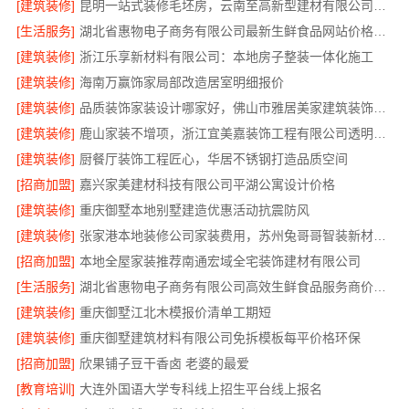
[建筑装修]
昆明一站式装修毛坯房，云南至高新型建材有限公司省心首选
[生活服务]
湖北省惠物电子商务有限公司最新生鲜食品网站价格汇总
[建筑装修]
浙江乐享新材料有限公司：本地房子整装一体化施工
[建筑装修]
海南万赢饰家局部改造居室明细报价
[建筑装修]
品质装饰家装设计哪家好，佛山市雅居美家建筑装饰工程有限公司
[建筑装修]
鹿山家装不增项，浙江宜美嘉装饰工程有限公司透明施工
[建筑装修]
厨餐厅装饰工程匠心，华居不锈钢打造品质空间
[招商加盟]
嘉兴家美建材科技有限公司平湖公寓设计价格
[建筑装修]
重庆御墅本地别墅建造优惠活动抗震防风
[建筑装修]
张家港本地装修公司家装费用，苏州兔哥哥智装新材料有限公司透明报价
[招商加盟]
本地全屋家装推荐南通宏域全宅装饰建材有限公司
[生活服务]
湖北省惠物电子商务有限公司高效生鲜食品服务商价格一览
[建筑装修]
重庆御墅江北木模报价清单工期短
[建筑装修]
重庆御墅建筑材料有限公司免拆模板每平价格环保
[招商加盟]
欣果铺子豆干香卤 老婆的最爱
[教育培训]
大连外国语大学专科线上招生平台线上报名