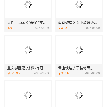
大连mpacc考研辅导排名-社科赛斯
南京鼓楼区专业玻璃纱窗清洗满意付款 开荒玻璃擦洗专业工具 好邻居上门快
￥0
￥3.23
2026-08-09
2026-08-09
重庆御墅建筑材料有限公司本地免拆模板环保材料价格
青山快装房子装修两房一厅，本地快装（湖北）科技有限公司标准化施工
￥120.95
￥31.36
2026-08-09
2026-08-09