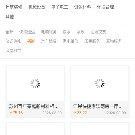
建筑装修
机械设备
电子电工
资源材料
环境管理
其他
全部
快递速运
电脑服务
搬家
家政
征婚交友
仪式典礼
摄影
汽车租赁
家电维修
居民服务
宠物服务
房屋租赁
苏州百年豪庭新材料相城靠谱家装，就近服务拎包入住
江岸快捷家装两房一厅选本地快装（湖北）科技有限公司
￥75.16
￥33.22
2026-08-09
2026-08-09