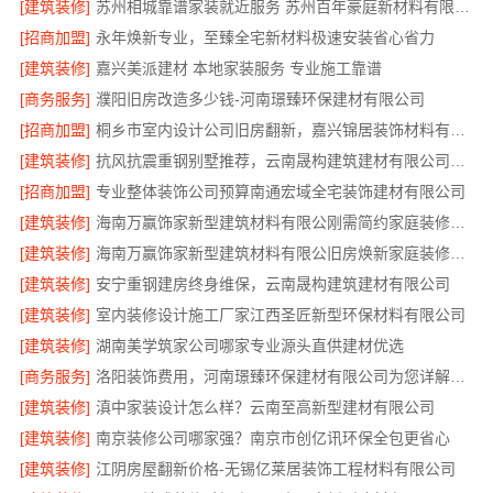
[建筑装修]
苏州相城靠谱家装就近服务 苏州百年豪庭新材料有限公司
[招商加盟]
永年焕新专业，至臻全宅新材料极速安装省心省力
[建筑装修]
嘉兴美派建材 本地家装服务 专业施工靠谱
[商务服务]
濮阳旧房改造多少钱-河南璟臻环保建材有限公司
[招商加盟]
桐乡市室内设计公司旧房翻新，嘉兴锦居装饰材料有限公司
[建筑装修]
抗风抗震重钢别墅推荐，云南晟构建筑建材有限公司匠心打造
[招商加盟]
专业整体装饰公司预算南通宏域全宅装饰建材有限公司
[建筑装修]
海南万赢饰家新型建筑材料有限公刚需简约家庭装修工期提速
[建筑装修]
海南万赢饰家新型建筑材料有限公旧房焕新家庭装修吊顶造型
[建筑装修]
安宁重钢建房终身维保，云南晟构建筑建材有限公司
[建筑装修]
室内装修设计施工厂家江西圣匠新型环保材料有限公司
[建筑装修]
湖南美学筑家公司哪家专业源头直供建材优选
[商务服务]
洛阳装饰费用，河南璟臻环保建材有限公司为您详解报价
[建筑装修]
滇中家装设计怎么样？云南至高新型建材有限公司
[建筑装修]
南京装修公司哪家强？南京市创亿讯环保全包更省心
[建筑装修]
江阴房屋翻新价格-无锡亿莱居装饰工程材料有限公司