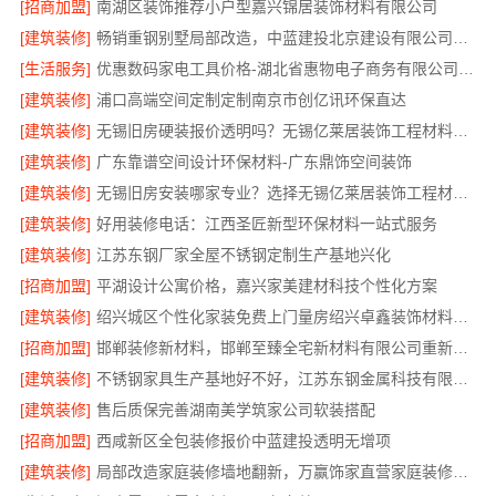
[招商加盟]
南湖区装饰推荐小户型嘉兴锦居装饰材料有限公司
[建筑装修]
畅销重钢别墅局部改造，中蓝建投北京建设有限公司四川助力焕新
[生活服务]
优惠数码家电工具价格-湖北省惠物电子商务有限公司福利
[建筑装修]
浦口高端空间定制定制南京市创亿讯环保直达
[建筑装修]
无锡旧房硬装报价透明吗？无锡亿莱居装饰工程材料有限公司标准流程
[建筑装修]
广东靠谱空间设计环保材料-广东鼎饰空间装饰
[建筑装修]
无锡旧房安装哪家专业？选择无锡亿莱居装饰工程材料有限公司
[建筑装修]
好用装修电话：江西圣匠新型环保材料一站式服务
[建筑装修]
江苏东钢厂家全屋不锈钢定制生产基地兴化
[招商加盟]
平湖设计公寓价格，嘉兴家美建材科技个性化方案
[建筑装修]
绍兴城区个性化家装免费上门量房绍兴卓鑫装饰材料有限公司
[招商加盟]
邯郸装修新材料，邯郸至臻全宅新材料有限公司重新定义品质
[建筑装修]
不锈钢家具生产基地好不好，江苏东钢金属科技有限公司
[建筑装修]
售后质保完善湖南美学筑家公司软装搭配
[招商加盟]
西咸新区全包装修报价中蓝建投透明无增项
[建筑装修]
局部改造家庭装修墙地翻新，万赢饰家直营家庭装修成本管控