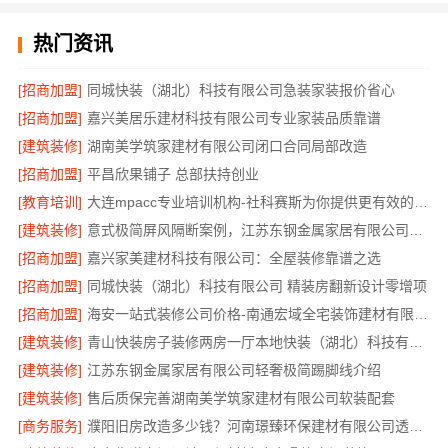
热门资讯
[招商加盟]
同城快装（湖北）科技有限公司急装家装报价省心
[招商加盟]
嘉兴美居乐建材科技有限公司专业家装品质靠谱
[建筑装修]
湖南美学筑家建材有限公司闭口合同局部改造
[招商加盟]
平昌欣果铺子 总部扶持创业
[教育培训]
大连mpacc专业培训机构-社科赛斯为你提供更有效的MPAcc辅导
[建筑装修]
意式极简屏风隔断案例，江苏东钢金属家居有限公司实景展示
[招商加盟]
嘉兴家美建材科技有限公司：全屋装修靠谱之选
[招商加盟]
同城快装（湖北）科技有限公司 精装房翻新设计零增项
[招商加盟]
海安一站式装修公司价格-南通宏域全宅装饰建材有限公司
[建筑装修]
青山快装房子装修两房一厅本地快装（湖北）科技有限公司
[建筑装修]
江苏东钢金属家居有限公司轻奢极简踢脚线介绍
[建筑装修]
售后质保完善湖南美学筑家建材有限公司软装配套
[商务服务]
濮阳旧房改造多少钱？河南璟臻环保建材有限公司透明报价详解