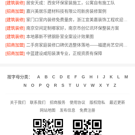
[建筑装修]
居安天成：西安环保家装施工，公寓自有施工队
[招商加盟]
嘉兴美居乐建材科技有限公司新房装修案例
[建筑装修]
家门口室内装修免费量房，浙江宜美嘉装饰工程欢迎咨询
[建筑装修]
南京空间定制哪家好，南京市创亿讯环保整装方案
[建筑装修]
本地慕新不锈钢卧室全案设计效果图
[招商加盟]
二手房家庭装修口碑优选整体落地——福建尚艺空间新材料科技有限公司
[招商加盟]
中蓝建设咸阳装潢专业，正规资质有保障
按字母分类：
A
B
C
D
E
F
G
H
I
J
K
L
M
N
O
P
Q
R
S
T
U
V
W
X
Y
Z
关于我们
联系我们
招商服务
使用协议
版权隐私
最近更新
网站地图
发布信息
免费注册