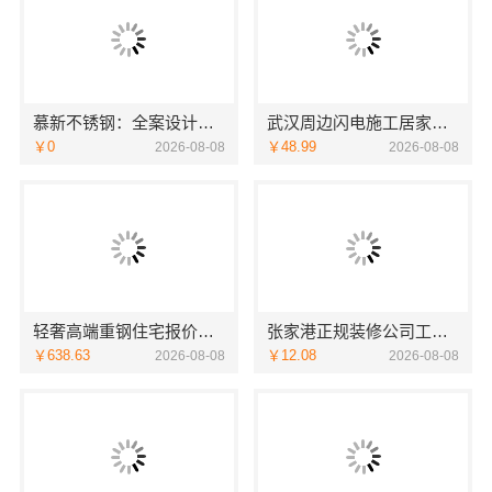
慕新不锈钢：全案设计卫生间304材质
武汉周边闪电施工居家装修一楼带院，本地快装
￥0
￥48.99
2026-08-08
2026-08-08
轻奢高端重钢住宅报价，云南晟构定制专属私宅
张家港正规装修公司工程施工费用-苏州兔哥哥智装新材料
￥638.63
￥12.08
2026-08-08
2026-08-08