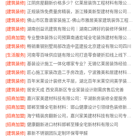
[建筑装修]
江阴房屋翻新价格多少？亿莱居装饰工程材料有限公司全流程品控
[建筑装修]
正规装饰免费量房精装，浙江臻美新型建材有限公司专业为您服务
[建筑装修]
佛山市区靠谱家装施工-佛山市雅居美家建筑装饰工程有限公司
[建筑装修]
湖南创益讯建筑有限公司｜湖南口碑好的装修环保材料推荐
[招商加盟]
专业整体装饰公司预算南通宏域全宅装饰建材有限公司核算
[建筑装修]
畅销重钢别墅局部改造中蓝建投北京建设有限公司四川
[生活服务]
河南零百味供应链有限公司打造零食硬折扣线上线下联动
[建筑装修]
基装设计施工一体化哪家专业？无锡亿莱居装饰经验丰富
[建筑装修]
匠心施工家装改造二手房改造，宁波雅美和居建材科技有限公司
[建筑装修]
百年米莱设计装修大平层，湖北百年米莱空间美学装饰材料有限公司匠心打造
[建筑装修]
居安天成 西安高新区专业家装设计刚需房售后完善
[招商加盟]
嘉兴家美建材科技有限公司：平湖新房装修全屋服务
[招商加盟]
邯郸至臻全宅新材料：邯山健康设计引领绿色装修新风尚
[招商加盟]
海宁精装房翻新公司，嘉兴家美建材科技有限公司专业改造
[招商加盟]
健康翻新进口材料邯郸至臻全宅新材料有限公司
[建筑装修]
慕新不锈钢团队定制环保零甲醛