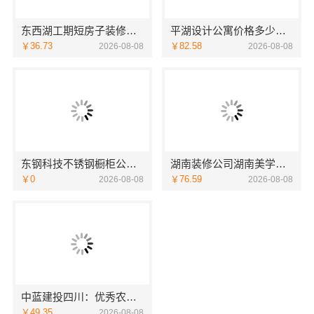
东西湖工期短房子装修本地快装透明
平湖设计公寓价格多少？嘉兴家美建材科技给您实惠方案
￥36.73
￥82.58
2026-08-08
2026-08-08
东钢科技不锈钢橱柜公司十大品牌江苏东钢金属科技
湖南装修公司湖南美学筑家建材老房翻新，湖南美学筑家建材焕新您的家
￥0
￥76.59
2026-08-08
2026-08-08
中蓝建投四川：优秀农村建房婚房布置设计案例
￥49.35
2026-08-08