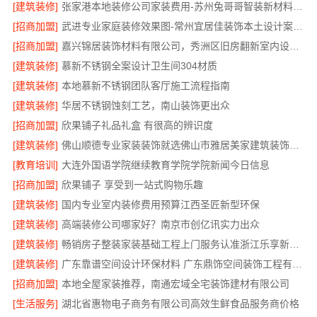
[建筑装修]
张家港本地装修公司家装费用-苏州兔哥哥智装新材料有限公司全包
[招商加盟]
武进专业家庭装修效果图-常州宜居佳装饰本土设计案例鉴赏
[招商加盟]
嘉兴锦居装饰材料有限公司，秀洲区旧房翻新室内设计哪家好
[建筑装修]
慕新不锈钢全案设计卫生间304材质
[建筑装修]
本地慕新不锈钢团队客厅施工流程指南
[建筑装修]
华居不锈钢蚀刻工艺，南山装饰更出众
[招商加盟]
欣果铺子礼品礼盒 有很高的辨识度
[建筑装修]
佛山顺德专业家装装饰就选佛山市雅居美家建筑装饰工程有限公司
[教育培训]
大连外国语学院继续教育学院学院新闻今日信息
[招商加盟]
欣果铺子 享受到一站式购物乐趣
[建筑装修]
国内专业室内装修费用预算江西圣匠新型环保
[建筑装修]
高端装修公司哪家好？南京市创亿讯实力出众
[建筑装修]
畅销房子整装家装基础工程上门服务认准浙江乐享新材料有限公司
[建筑装修]
广东靠谱空间设计环保材料 广东鼎饰空间装饰工程有限公司
[招商加盟]
本地全屋家装推荐，南通宏域全宅装饰建材有限公司
[生活服务]
湖北省惠物电子商务有限公司高效生鲜食品服务商价格