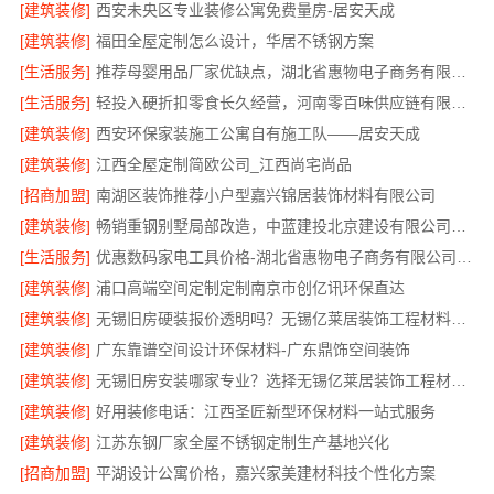
[建筑装修]
西安未央区专业装修公寓免费量房-居安天成
[建筑装修]
福田全屋定制怎么设计，华居不锈钢方案
[生活服务]
推荐母婴用品厂家优缺点，湖北省惠物电子商务有限公司甄选
[生活服务]
轻投入硬折扣零食长久经营，河南零百味供应链有限公司打造持久收益
[建筑装修]
西安环保家装施工公寓自有施工队——居安天成
[建筑装修]
江西全屋定制简欧公司_江西尚宅尚品
[招商加盟]
南湖区装饰推荐小户型嘉兴锦居装饰材料有限公司
[建筑装修]
畅销重钢别墅局部改造，中蓝建投北京建设有限公司四川助力焕新
[生活服务]
优惠数码家电工具价格-湖北省惠物电子商务有限公司福利
[建筑装修]
浦口高端空间定制定制南京市创亿讯环保直达
[建筑装修]
无锡旧房硬装报价透明吗？无锡亿莱居装饰工程材料有限公司标准流程
[建筑装修]
广东靠谱空间设计环保材料-广东鼎饰空间装饰
[建筑装修]
无锡旧房安装哪家专业？选择无锡亿莱居装饰工程材料有限公司
[建筑装修]
好用装修电话：江西圣匠新型环保材料一站式服务
[建筑装修]
江苏东钢厂家全屋不锈钢定制生产基地兴化
[招商加盟]
平湖设计公寓价格，嘉兴家美建材科技个性化方案