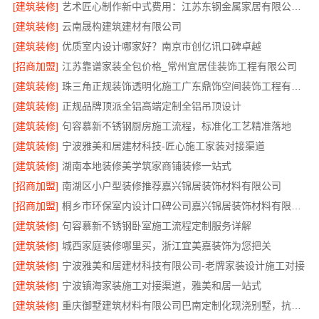
[建筑装修]
艺术匠心制作新中式费用：江苏东钢金属家居有限公司详解
[建筑装修]
云南晟构建筑建材有限公司
[建筑装修]
优质室内设计哪家好？南京市创亿讯口碑卓越
[招商加盟]
江苏靠谱家装全包价格_常州宜居佳装饰工程有限公司
[建筑装修]
珠三角正规装饰透明化施工广东鼎饰空间装饰工程有限公司
[建筑装修]
正规品牌顶派全铝高端定制全铝吊顶设计
[建筑装修]
句容慕新不锈钢厨房施工流程，标准化工艺精准落地
[建筑装修]
宁波雅美和居建材科技-匠心施工家装对接渠道
[建筑装修]
湖南本地装修美学筑家商铺装修一站式
[招商加盟]
南湖区小户型装修推荐嘉兴锦居装饰材料有限公司
[招商加盟]
桐乡市环保室内设计口碑公司嘉兴锦居装饰材料有限公司
[建筑装修]
句容慕新不锈钢卧室施工流程定制服务详解
[建筑装修]
城西家庭装修哪里买，浙江宜美嘉装饰为您把关
[建筑装修]
宁波雅美和居建材科技有限公司-老牌家装设计施工对接
[建筑装修]
宁波镇海家装施工对接渠道，雅美和居一站式
[建筑装修]
重庆御墅建筑材料有限公司巴南定制化现浇别墅，抗震防风