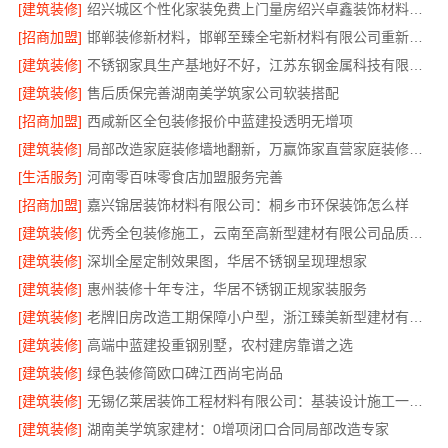
[建筑装修]
绍兴城区个性化家装免费上门量房绍兴卓鑫装饰材料有限公司
[招商加盟]
邯郸装修新材料，邯郸至臻全宅新材料有限公司重新定义品质
[建筑装修]
不锈钢家具生产基地好不好，江苏东钢金属科技有限公司
[建筑装修]
售后质保完善湖南美学筑家公司软装搭配
[招商加盟]
西咸新区全包装修报价中蓝建投透明无增项
[建筑装修]
局部改造家庭装修墙地翻新，万赢饰家直营家庭装修成本管控
[生活服务]
河南零百味零食店加盟服务完善
[招商加盟]
嘉兴锦居装饰材料有限公司：桐乡市环保装饰怎么样
[建筑装修]
优秀全包装修施工，云南至高新型建材有限公司品质保证
[建筑装修]
深圳全屋定制效果图，华居不锈钢呈现理想家
[建筑装修]
惠州装修十年专注，华居不锈钢正规家装服务
[建筑装修]
老牌旧房改造工期保障小户型，浙江臻美新型建材有限公司高效
[建筑装修]
高端中蓝建投重钢别墅，农村建房靠谱之选
[建筑装修]
绿色装修简欧口碑江西尚宅尚品
[建筑装修]
无锡亿莱居装饰工程材料有限公司：基装设计施工一体化哪家专业
[建筑装修]
湖南美学筑家建材：0增项闭口合同局部改造专家