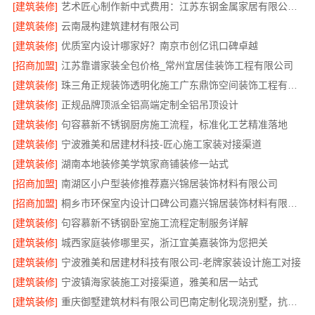
[建筑装修]
艺术匠心制作新中式费用：江苏东钢金属家居有限公司详解
[建筑装修]
云南晟构建筑建材有限公司
[建筑装修]
优质室内设计哪家好？南京市创亿讯口碑卓越
[招商加盟]
江苏靠谱家装全包价格_常州宜居佳装饰工程有限公司
[建筑装修]
珠三角正规装饰透明化施工广东鼎饰空间装饰工程有限公司
[建筑装修]
正规品牌顶派全铝高端定制全铝吊顶设计
[建筑装修]
句容慕新不锈钢厨房施工流程，标准化工艺精准落地
[建筑装修]
宁波雅美和居建材科技-匠心施工家装对接渠道
[建筑装修]
湖南本地装修美学筑家商铺装修一站式
[招商加盟]
南湖区小户型装修推荐嘉兴锦居装饰材料有限公司
[招商加盟]
桐乡市环保室内设计口碑公司嘉兴锦居装饰材料有限公司
[建筑装修]
句容慕新不锈钢卧室施工流程定制服务详解
[建筑装修]
城西家庭装修哪里买，浙江宜美嘉装饰为您把关
[建筑装修]
宁波雅美和居建材科技有限公司-老牌家装设计施工对接
[建筑装修]
宁波镇海家装施工对接渠道，雅美和居一站式
[建筑装修]
重庆御墅建筑材料有限公司巴南定制化现浇别墅，抗震防风