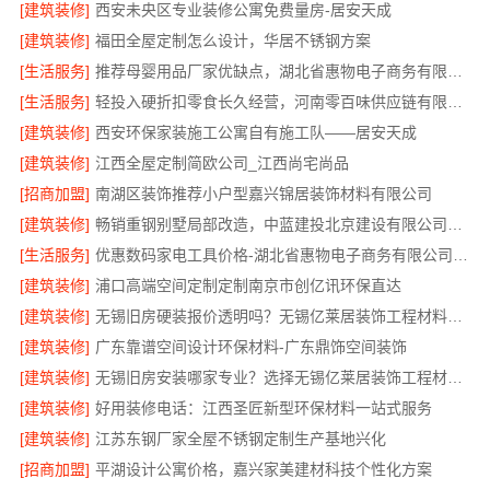
[建筑装修]
西安未央区专业装修公寓免费量房-居安天成
[建筑装修]
福田全屋定制怎么设计，华居不锈钢方案
[生活服务]
推荐母婴用品厂家优缺点，湖北省惠物电子商务有限公司甄选
[生活服务]
轻投入硬折扣零食长久经营，河南零百味供应链有限公司打造持久收益
[建筑装修]
西安环保家装施工公寓自有施工队——居安天成
[建筑装修]
江西全屋定制简欧公司_江西尚宅尚品
[招商加盟]
南湖区装饰推荐小户型嘉兴锦居装饰材料有限公司
[建筑装修]
畅销重钢别墅局部改造，中蓝建投北京建设有限公司四川助力焕新
[生活服务]
优惠数码家电工具价格-湖北省惠物电子商务有限公司福利
[建筑装修]
浦口高端空间定制定制南京市创亿讯环保直达
[建筑装修]
无锡旧房硬装报价透明吗？无锡亿莱居装饰工程材料有限公司标准流程
[建筑装修]
广东靠谱空间设计环保材料-广东鼎饰空间装饰
[建筑装修]
无锡旧房安装哪家专业？选择无锡亿莱居装饰工程材料有限公司
[建筑装修]
好用装修电话：江西圣匠新型环保材料一站式服务
[建筑装修]
江苏东钢厂家全屋不锈钢定制生产基地兴化
[招商加盟]
平湖设计公寓价格，嘉兴家美建材科技个性化方案