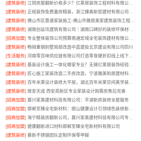
[建筑装修]
江阴房屋翻新价格多少？亿莱居装饰工程材料有限公司全流程品控
[建筑装修]
正规装饰免费量房精装，浙江臻美新型建材有限公司专业为您服务
[建筑装修]
佛山市区靠谱家装施工-佛山市雅居美家建筑装饰工程有限公司
[建筑装修]
湖南创益讯建筑有限公司｜湖南口碑好的装修环保材料推荐
[招商加盟]
专业整体装饰公司预算南通宏域全宅装饰建材有限公司核算
[建筑装修]
畅销重钢别墅局部改造中蓝建投北京建设有限公司四川
[生活服务]
河南零百味供应链有限公司打造零食硬折扣线上线下联动
[建筑装修]
基装设计施工一体化哪家专业？无锡亿莱居装饰经验丰富
[建筑装修]
匠心施工家装改造二手房改造，宁波雅美和居建材科技有限公司
[建筑装修]
百年米莱设计装修大平层，湖北百年米莱空间美学装饰材料有限公司匠心打造
[建筑装修]
居安天成 西安高新区专业家装设计刚需房售后完善
[招商加盟]
嘉兴家美建材科技有限公司：平湖新房装修全屋服务
[招商加盟]
邯郸至臻全宅新材料：邯山健康设计引领绿色装修新风尚
[招商加盟]
海宁精装房翻新公司，嘉兴家美建材科技有限公司专业改造
[招商加盟]
健康翻新进口材料邯郸至臻全宅新材料有限公司
[建筑装修]
慕新不锈钢团队定制环保零甲醛