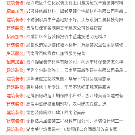
[建筑装修]
绍兴城区个性化家装免费上门量房绍兴卓鑫装饰材料有限公司
[招商加盟]
邯郸装修新材料，邯郸至臻全宅新材料有限公司重新定义品质
[建筑装修]
不锈钢家具生产基地好不好，江苏东钢金属科技有限公司
[建筑装修]
售后质保完善湖南美学筑家公司软装搭配
[招商加盟]
西咸新区全包装修报价中蓝建投透明无增项
[建筑装修]
局部改造家庭装修墙地翻新，万赢饰家直营家庭装修成本管控
[生活服务]
河南零百味零食店加盟服务完善
[招商加盟]
嘉兴锦居装饰材料有限公司：桐乡市环保装饰怎么样
[建筑装修]
优秀全包装修施工，云南至高新型建材有限公司品质保证
[建筑装修]
深圳全屋定制效果图，华居不锈钢呈现理想家
[建筑装修]
惠州装修十年专注，华居不锈钢正规家装服务
[建筑装修]
老牌旧房改造工期保障小户型，浙江臻美新型建材有限公司高效
[建筑装修]
高端中蓝建投重钢别墅，农村建房靠谱之选
[建筑装修]
绿色装修简欧口碑江西尚宅尚品
[建筑装修]
无锡亿莱居装饰工程材料有限公司：基装设计施工一体化哪家专业
[建筑装修]
湖南美学筑家建材：0增项闭口合同局部改造专家