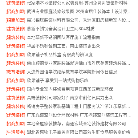
[建筑装修]
张家港本地装修公司家装费用-苏州兔哥哥智装新材料有限公司全包
[招商加盟]
武进专业家庭装修效果图-常州宜居佳装饰本土设计案例鉴赏
[招商加盟]
嘉兴锦居装饰材料有限公司，秀洲区旧房翻新室内设计哪家好
[建筑装修]
慕新不锈钢全案设计卫生间304材质
[建筑装修]
本地慕新不锈钢团队客厅施工流程指南
[建筑装修]
华居不锈钢蚀刻工艺，南山装饰更出众
[招商加盟]
欣果铺子礼品礼盒 有很高的辨识度
[建筑装修]
佛山顺德专业家装装饰就选佛山市雅居美家建筑装饰工程有限公司
[教育培训]
大连外国语学院继续教育学院学院新闻今日信息
[招商加盟]
欣果铺子 享受到一站式购物乐趣
[建筑装修]
国内专业室内装修费用预算江西圣匠新型环保
[建筑装修]
高端装修公司哪家好？南京市创亿讯实力出众
[建筑装修]
畅销房子整装家装基础工程上门服务认准浙江乐享新材料有限公司
[建筑装修]
广东靠谱空间设计环保材料 广东鼎饰空间装饰工程有限公司
[招商加盟]
本地全屋家装推荐，南通宏域全宅装饰建材有限公司
[生活服务]
湖北省惠物电子商务有限公司高效生鲜食品服务商价格