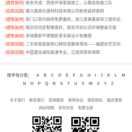
[建筑装修]
居安天成：西安环保家装施工，公寓自有施工队
[招商加盟]
嘉兴美居乐建材科技有限公司新房装修案例
[建筑装修]
家门口室内装修免费量房，浙江宜美嘉装饰工程欢迎咨询
[建筑装修]
南京空间定制哪家好，南京市创亿讯环保整装方案
[建筑装修]
本地慕新不锈钢卧室全案设计效果图
[招商加盟]
二手房家庭装修口碑优选整体落地——福建尚艺空间新材料科技有限公司
[招商加盟]
中蓝建设咸阳装潢专业，正规资质有保障
按字母分类：
A
B
C
D
E
F
G
H
I
J
K
L
M
N
O
P
Q
R
S
T
U
V
W
X
Y
Z
关于我们
联系我们
招商服务
使用协议
版权隐私
最近更新
网站地图
发布信息
免费注册