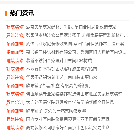
热门资讯
[建筑装修]
湖南美学筑家建材：0增项闭口合同局部改造专家
[建筑装修]
张家港本地装修公司家装费用-苏州兔哥哥智装新材料有限公司全包
[招商加盟]
武进专业家庭装修效果图-常州宜居佳装饰本土设计案例鉴赏
[招商加盟]
嘉兴锦居装饰材料有限公司，秀洲区旧房翻新室内设计哪家好
[建筑装修]
慕新不锈钢全案设计卫生间304材质
[建筑装修]
本地慕新不锈钢团队客厅施工流程指南
[建筑装修]
华居不锈钢蚀刻工艺，南山装饰更出众
[招商加盟]
欣果铺子礼品礼盒 有很高的辨识度
[建筑装修]
佛山顺德专业家装装饰就选佛山市雅居美家建筑装饰工程有限公司
[教育培训]
大连外国语学院继续教育学院学院新闻今日信息
[招商加盟]
欣果铺子 享受到一站式购物乐趣
[建筑装修]
国内专业室内装修费用预算江西圣匠新型环保
[建筑装修]
高端装修公司哪家好？南京市创亿讯实力出众