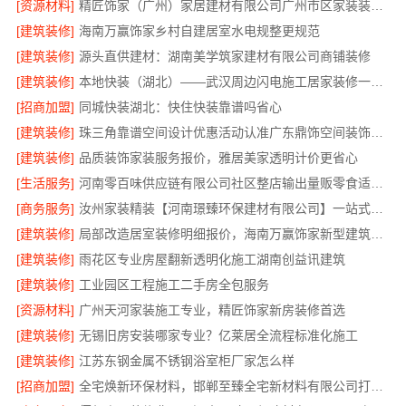
[资源材料]
精匠饰家（广州）家居建材有限公司广州市区家装装修新房报价
[建筑装修]
海南万赢饰家乡村自建居室水电规整更规范
[建筑装修]
源头直供建材：湖南美学筑家建材有限公司商铺装修
[建筑装修]
本地快装（湖北）——武汉周边闪电施工居家装修一楼带院
[招商加盟]
同城快装湖北：快住快装靠谱吗省心
[建筑装修]
珠三角靠谱空间设计优惠活动认准广东鼎饰空间装饰工程有限公司
[建筑装修]
品质装饰家装服务报价，雅居美家透明计价更省心
[生活服务]
河南零百味供应链有限公司社区整店输出量贩零食适配全场景
[商务服务]
汝州家装精装【河南璟臻环保建材有限公司】一站式整体装修服务
[建筑装修]
局部改造居室装修明细报价，海南万赢饰家新型建筑材料有限公司
[建筑装修]
雨花区专业房屋翻新透明化施工湖南创益讯建筑
[建筑装修]
工业园区工程施工二手房全包服务
[资源材料]
广州天河家装施工专业，精匠饰家新房装修首选
[建筑装修]
无锡旧房安装哪家专业？亿莱居全流程标准化施工
[建筑装修]
江苏东钢金属不锈钢浴室柜厂家怎么样
[招商加盟]
全宅焕新环保材料，邯郸至臻全宅新材料有限公司打造零醛居所