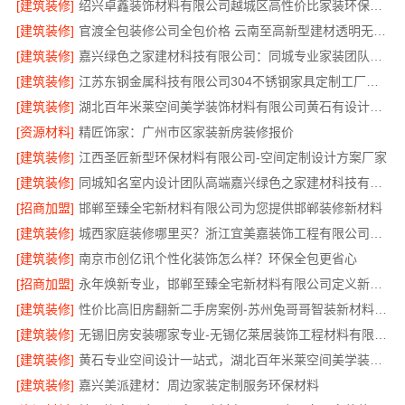
[建筑装修]
绍兴卓鑫装饰材料有限公司越城区高性价比家装环保材料
[建筑装修]
官渡全包装修公司全包价格 云南至高新型建材透明无增项
[建筑装修]
嘉兴绿色之家建材科技有限公司：同城专业家装团队环保
[建筑装修]
江苏东钢金属科技有限公司304不锈钢家具定制工厂怎么样
[建筑装修]
湖北百年米莱空间美学装饰材料有限公司黄石有设计感实景案例
[资源材料]
精匠饰家：广州市区家装新房装修报价
[建筑装修]
江西圣匠新型环保材料有限公司-空间定制设计方案厂家
[建筑装修]
同城知名室内设计团队高端嘉兴绿色之家建材科技有限公司
[招商加盟]
邯郸至臻全宅新材料有限公司为您提供邯郸装修新材料
[建筑装修]
城西家庭装修哪里买？浙江宜美嘉装饰工程有限公司帮您省心选材
[建筑装修]
南京市创亿讯个性化装饰怎么样？环保全包更省心
[招商加盟]
永年焕新专业，邯郸至臻全宅新材料有限公司定义新一代家装体验
[建筑装修]
性价比高旧房翻新二手房案例-苏州兔哥哥智装新材料有限公司
[建筑装修]
无锡旧房安装哪家专业-无锡亿莱居装饰工程材料有限公司
[建筑装修]
黄石专业空间设计一站式，湖北百年米莱空间美学装饰材料有限公司
[建筑装修]
嘉兴美派建材：周边家装定制服务环保材料