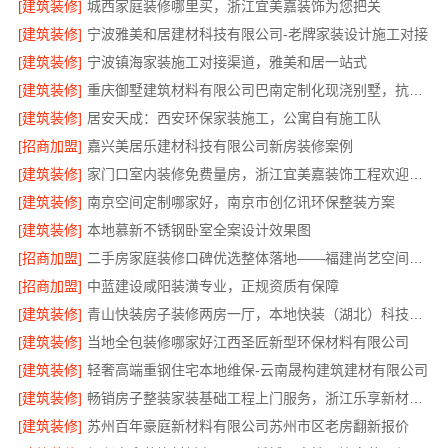
[建筑装修]
城西家庭装修哪里买，浙江宜美嘉装饰为您把关
[建筑装修]
宁波雅美和居建材科技有限公司-老牌家装设计施工对接
[建筑装修]
宁波镇海家装施工对接渠道，雅美和居一站式
[建筑装修]
重庆御墅建筑材料有限公司巴南定制化现浇别墅，抗震防风
[建筑装修]
居安天成：西安环保家装施工，公寓自有施工队
[招商加盟]
嘉兴美居乐建材科技有限公司新房装修案例
[建筑装修]
家门口室内装修免费量房，浙江宜美嘉装饰工程欢迎咨询
[建筑装修]
南京空间定制哪家好，南京市创亿讯环保整装方案
[建筑装修]
本地慕新不锈钢卧室全案设计效果图
[招商加盟]
二手房家庭装修口碑优选整体落地——福建尚艺空间新材料科技有限公司
[招商加盟]
中蓝建设咸阳装潢专业，正规资质有保障
[建筑装修]
青山快装房子装修两房一厅，本地快装（湖北）科技有限公司一站式装修托管，省心省力
[建筑装修]
当地全包装修哪家好江西圣匠新型环保材料有限公司
[建筑装修]
轻奢高端重钢住宅本地维保-云南晟构建筑建材有限公司
[建筑装修]
畅销房子整装家装基础工程上门服务，浙江乐享新材料有限公司
[建筑装修]
苏州百年豪庭新材料有限公司苏州市区老房翻新报价