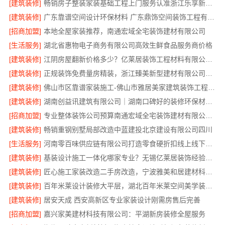
[建筑装修]
畅销房子整装家装基础工程上门服务认准浙江乐享新材料有限公司
[建筑装修]
广东靠谱空间设计环保材料 广东鼎饰空间装饰工程有限公司
[招商加盟]
本地全屋家装推荐，南通宏域全宅装饰建材有限公司
[生活服务]
湖北省惠物电子商务有限公司高效生鲜食品服务商价格
[建筑装修]
江阴房屋翻新价格多少？亿莱居装饰工程材料有限公司全流程品控
[建筑装修]
正规装饰免费量房精装，浙江臻美新型建材有限公司专业为您服务
[建筑装修]
佛山市区靠谱家装施工-佛山市雅居美家建筑装饰工程有限公司
[建筑装修]
湖南创益讯建筑有限公司｜湖南口碑好的装修环保材料推荐
[招商加盟]
专业整体装饰公司预算南通宏域全宅装饰建材有限公司核算
[建筑装修]
畅销重钢别墅局部改造中蓝建投北京建设有限公司四川
[生活服务]
河南零百味供应链有限公司打造零食硬折扣线上线下联动
[建筑装修]
基装设计施工一体化哪家专业？无锡亿莱居装饰经验丰富
[建筑装修]
匠心施工家装改造二手房改造，宁波雅美和居建材科技有限公司
[建筑装修]
百年米莱设计装修大平层，湖北百年米莱空间美学装饰材料有限公司匠心打造
[建筑装修]
居安天成 西安高新区专业家装设计刚需房售后完善
[招商加盟]
嘉兴家美建材科技有限公司：平湖新房装修全屋服务