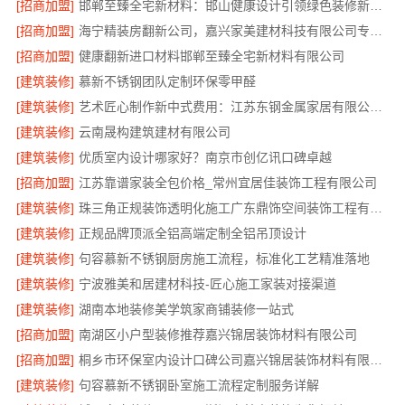
[招商加盟]
邯郸至臻全宅新材料：邯山健康设计引领绿色装修新风尚
[招商加盟]
海宁精装房翻新公司，嘉兴家美建材科技有限公司专业改造
[招商加盟]
健康翻新进口材料邯郸至臻全宅新材料有限公司
[建筑装修]
慕新不锈钢团队定制环保零甲醛
[建筑装修]
艺术匠心制作新中式费用：江苏东钢金属家居有限公司详解
[建筑装修]
云南晟构建筑建材有限公司
[建筑装修]
优质室内设计哪家好？南京市创亿讯口碑卓越
[招商加盟]
江苏靠谱家装全包价格_常州宜居佳装饰工程有限公司
[建筑装修]
珠三角正规装饰透明化施工广东鼎饰空间装饰工程有限公司
[建筑装修]
正规品牌顶派全铝高端定制全铝吊顶设计
[建筑装修]
句容慕新不锈钢厨房施工流程，标准化工艺精准落地
[建筑装修]
宁波雅美和居建材科技-匠心施工家装对接渠道
[建筑装修]
湖南本地装修美学筑家商铺装修一站式
[招商加盟]
南湖区小户型装修推荐嘉兴锦居装饰材料有限公司
[招商加盟]
桐乡市环保室内设计口碑公司嘉兴锦居装饰材料有限公司
[建筑装修]
句容慕新不锈钢卧室施工流程定制服务详解