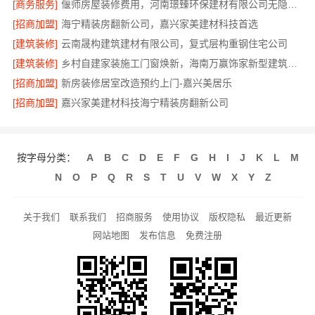
[商务服务]
偃师房屋装修费用，河南璟臻环保建材有限公司无隐形消费透明
[招商加盟]
海宁精装房翻新公司，嘉兴家美建材科技首选
[建筑装修]
云南晟构建筑建材有限公司，复式层构重钢住宅公司
[建筑装修]
乡村自建家装施工门窗焕新，海南万赢饰家新型建筑材料有限公司
[招商加盟]
新房装修居室改造预约上门-嘉兴美居乐
[招商加盟]
嘉兴家美建材科技海宁精装房翻新公司
按字母分类：
A
B
C
D
E
F
G
H
I
J
K
L
M
N
O
P
Q
R
S
T
U
V
W
X
Y
Z
关于我们
联系我们
招商服务
使用协议
版权隐私
最近更新
网站地图
发布信息
免费注册