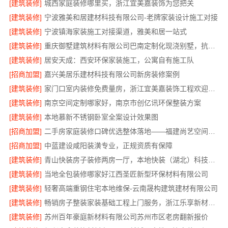
[建筑装修]
城西家庭装修哪里买，浙江宜美嘉装饰为您把关
[建筑装修]
宁波雅美和居建材科技有限公司-老牌家装设计施工对接
[建筑装修]
宁波镇海家装施工对接渠道，雅美和居一站式
[建筑装修]
重庆御墅建筑材料有限公司巴南定制化现浇别墅，抗震防风
[建筑装修]
居安天成：西安环保家装施工，公寓自有施工队
[招商加盟]
嘉兴美居乐建材科技有限公司新房装修案例
[建筑装修]
家门口室内装修免费量房，浙江宜美嘉装饰工程欢迎咨询
[建筑装修]
南京空间定制哪家好，南京市创亿讯环保整装方案
[建筑装修]
本地慕新不锈钢卧室全案设计效果图
[招商加盟]
二手房家庭装修口碑优选整体落地——福建尚艺空间新材料科技有限公司
[招商加盟]
中蓝建设咸阳装潢专业，正规资质有保障
[建筑装修]
青山快装房子装修两房一厅，本地快装（湖北）科技有限公司一站式装修托管，省心省力
[建筑装修]
当地全包装修哪家好江西圣匠新型环保材料有限公司
[建筑装修]
轻奢高端重钢住宅本地维保-云南晟构建筑建材有限公司
[建筑装修]
畅销房子整装家装基础工程上门服务，浙江乐享新材料有限公司
[建筑装修]
苏州百年豪庭新材料有限公司苏州市区老房翻新报价