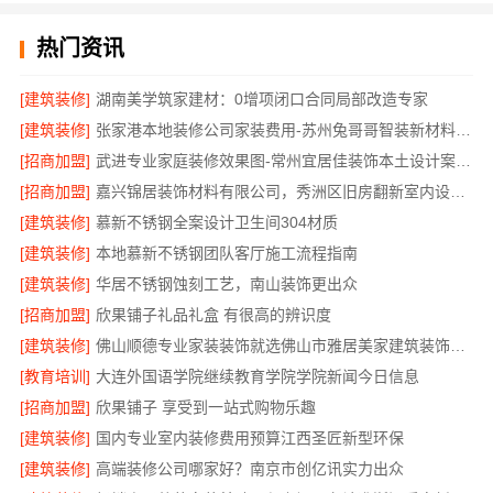
热门资讯
[建筑装修]
湖南美学筑家建材：0增项闭口合同局部改造专家
[建筑装修]
张家港本地装修公司家装费用-苏州兔哥哥智装新材料有限公司全包
[招商加盟]
武进专业家庭装修效果图-常州宜居佳装饰本土设计案例鉴赏
[招商加盟]
嘉兴锦居装饰材料有限公司，秀洲区旧房翻新室内设计哪家好
[建筑装修]
慕新不锈钢全案设计卫生间304材质
[建筑装修]
本地慕新不锈钢团队客厅施工流程指南
[建筑装修]
华居不锈钢蚀刻工艺，南山装饰更出众
[招商加盟]
欣果铺子礼品礼盒 有很高的辨识度
[建筑装修]
佛山顺德专业家装装饰就选佛山市雅居美家建筑装饰工程有限公司
[教育培训]
大连外国语学院继续教育学院学院新闻今日信息
[招商加盟]
欣果铺子 享受到一站式购物乐趣
[建筑装修]
国内专业室内装修费用预算江西圣匠新型环保
[建筑装修]
高端装修公司哪家好？南京市创亿讯实力出众