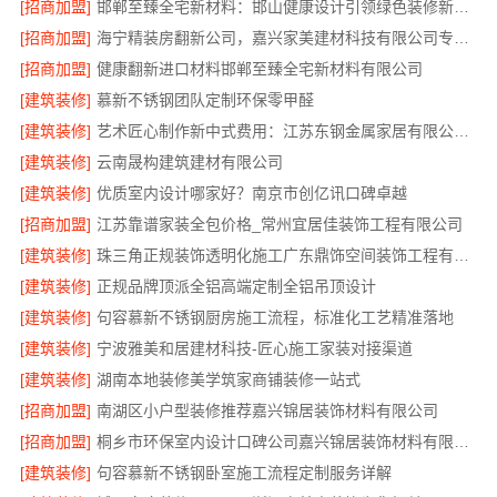
[招商加盟]
邯郸至臻全宅新材料：邯山健康设计引领绿色装修新风尚
[招商加盟]
海宁精装房翻新公司，嘉兴家美建材科技有限公司专业改造
[招商加盟]
健康翻新进口材料邯郸至臻全宅新材料有限公司
[建筑装修]
慕新不锈钢团队定制环保零甲醛
[建筑装修]
艺术匠心制作新中式费用：江苏东钢金属家居有限公司详解
[建筑装修]
云南晟构建筑建材有限公司
[建筑装修]
优质室内设计哪家好？南京市创亿讯口碑卓越
[招商加盟]
江苏靠谱家装全包价格_常州宜居佳装饰工程有限公司
[建筑装修]
珠三角正规装饰透明化施工广东鼎饰空间装饰工程有限公司
[建筑装修]
正规品牌顶派全铝高端定制全铝吊顶设计
[建筑装修]
句容慕新不锈钢厨房施工流程，标准化工艺精准落地
[建筑装修]
宁波雅美和居建材科技-匠心施工家装对接渠道
[建筑装修]
湖南本地装修美学筑家商铺装修一站式
[招商加盟]
南湖区小户型装修推荐嘉兴锦居装饰材料有限公司
[招商加盟]
桐乡市环保室内设计口碑公司嘉兴锦居装饰材料有限公司
[建筑装修]
句容慕新不锈钢卧室施工流程定制服务详解