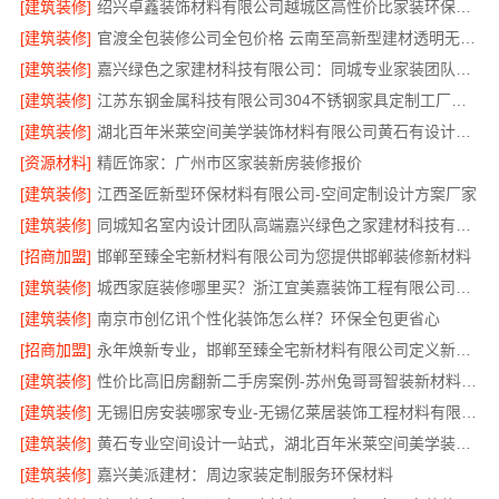
[建筑装修]
绍兴卓鑫装饰材料有限公司越城区高性价比家装环保材料
[建筑装修]
官渡全包装修公司全包价格 云南至高新型建材透明无增项
[建筑装修]
嘉兴绿色之家建材科技有限公司：同城专业家装团队环保
[建筑装修]
江苏东钢金属科技有限公司304不锈钢家具定制工厂怎么样
[建筑装修]
湖北百年米莱空间美学装饰材料有限公司黄石有设计感实景案例
[资源材料]
精匠饰家：广州市区家装新房装修报价
[建筑装修]
江西圣匠新型环保材料有限公司-空间定制设计方案厂家
[建筑装修]
同城知名室内设计团队高端嘉兴绿色之家建材科技有限公司
[招商加盟]
邯郸至臻全宅新材料有限公司为您提供邯郸装修新材料
[建筑装修]
城西家庭装修哪里买？浙江宜美嘉装饰工程有限公司帮您省心选材
[建筑装修]
南京市创亿讯个性化装饰怎么样？环保全包更省心
[招商加盟]
永年焕新专业，邯郸至臻全宅新材料有限公司定义新一代家装体验
[建筑装修]
性价比高旧房翻新二手房案例-苏州兔哥哥智装新材料有限公司
[建筑装修]
无锡旧房安装哪家专业-无锡亿莱居装饰工程材料有限公司
[建筑装修]
黄石专业空间设计一站式，湖北百年米莱空间美学装饰材料有限公司
[建筑装修]
嘉兴美派建材：周边家装定制服务环保材料