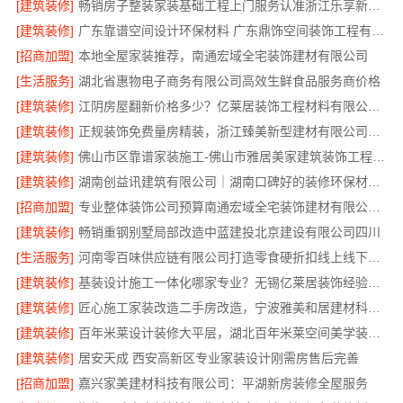
[建筑装修]
畅销房子整装家装基础工程上门服务认准浙江乐享新材料有限公司
[建筑装修]
广东靠谱空间设计环保材料 广东鼎饰空间装饰工程有限公司
[招商加盟]
本地全屋家装推荐，南通宏域全宅装饰建材有限公司
[生活服务]
湖北省惠物电子商务有限公司高效生鲜食品服务商价格
[建筑装修]
江阴房屋翻新价格多少？亿莱居装饰工程材料有限公司全流程品控
[建筑装修]
正规装饰免费量房精装，浙江臻美新型建材有限公司专业为您服务
[建筑装修]
佛山市区靠谱家装施工-佛山市雅居美家建筑装饰工程有限公司
[建筑装修]
湖南创益讯建筑有限公司｜湖南口碑好的装修环保材料推荐
[招商加盟]
专业整体装饰公司预算南通宏域全宅装饰建材有限公司核算
[建筑装修]
畅销重钢别墅局部改造中蓝建投北京建设有限公司四川
[生活服务]
河南零百味供应链有限公司打造零食硬折扣线上线下联动
[建筑装修]
基装设计施工一体化哪家专业？无锡亿莱居装饰经验丰富
[建筑装修]
匠心施工家装改造二手房改造，宁波雅美和居建材科技有限公司
[建筑装修]
百年米莱设计装修大平层，湖北百年米莱空间美学装饰材料有限公司匠心打造
[建筑装修]
居安天成 西安高新区专业家装设计刚需房售后完善
[招商加盟]
嘉兴家美建材科技有限公司：平湖新房装修全屋服务