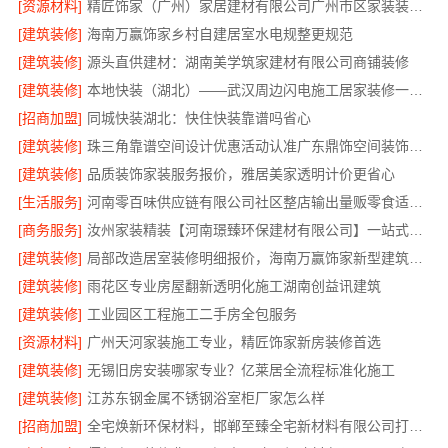
[资源材料]
精匠饰家（广州）家居建材有限公司广州市区家装装修新房报价
[建筑装修]
海南万赢饰家乡村自建居室水电规整更规范
[建筑装修]
源头直供建材：湖南美学筑家建材有限公司商铺装修
[建筑装修]
本地快装（湖北）——武汉周边闪电施工居家装修一楼带院
[招商加盟]
同城快装湖北：快住快装靠谱吗省心
[建筑装修]
珠三角靠谱空间设计优惠活动认准广东鼎饰空间装饰工程有限公司
[建筑装修]
品质装饰家装服务报价，雅居美家透明计价更省心
[生活服务]
河南零百味供应链有限公司社区整店输出量贩零食适配全场景
[商务服务]
汝州家装精装【河南璟臻环保建材有限公司】一站式整体装修服务
[建筑装修]
局部改造居室装修明细报价，海南万赢饰家新型建筑材料有限公司
[建筑装修]
雨花区专业房屋翻新透明化施工湖南创益讯建筑
[建筑装修]
工业园区工程施工二手房全包服务
[资源材料]
广州天河家装施工专业，精匠饰家新房装修首选
[建筑装修]
无锡旧房安装哪家专业？亿莱居全流程标准化施工
[建筑装修]
江苏东钢金属不锈钢浴室柜厂家怎么样
[招商加盟]
全宅焕新环保材料，邯郸至臻全宅新材料有限公司打造零醛居所