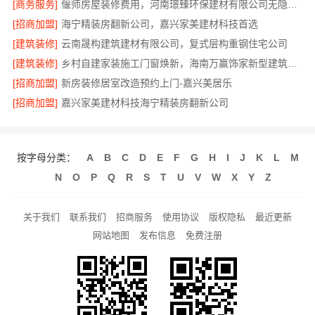
[商务服务]
偃师房屋装修费用，河南璟臻环保建材有限公司无隐形消费透明
[招商加盟]
海宁精装房翻新公司，嘉兴家美建材科技首选
[建筑装修]
云南晟构建筑建材有限公司，复式层构重钢住宅公司
[建筑装修]
乡村自建家装施工门窗焕新，海南万赢饰家新型建筑材料有限公司
[招商加盟]
新房装修居室改造预约上门-嘉兴美居乐
[招商加盟]
嘉兴家美建材科技海宁精装房翻新公司
按字母分类：
A
B
C
D
E
F
G
H
I
J
K
L
M
N
O
P
Q
R
S
T
U
V
W
X
Y
Z
关于我们
联系我们
招商服务
使用协议
版权隐私
最近更新
网站地图
发布信息
免费注册