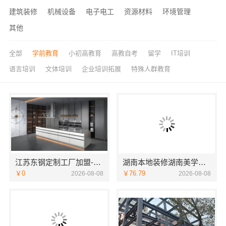
建筑装修
机械设备
电子电工
资源材料
环境管理
其他
全部
学前教育
小初高教育
高教自考
留学
IT培训
语言培训
文体培训
企业培训拓展
特殊人群教育
江苏东钢定制工厂加盟-江苏东钢
湖南本地装修湖南美学筑家建材商铺装修湖南美学筑家
￥0
￥76.79
2026-08-08
2026-08-08