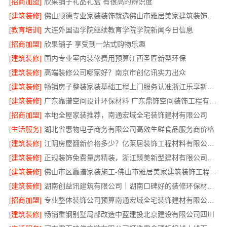
[招商加盟]
欣果铺子礼品礼盒 有很高的辨识度
[建筑装修]
佛山顺德专业家装装饰就选佛山市雅居美家建筑装饰工程有限公司
[教育培训]
大连外国语学院继续教育学院学院新闻今日信息
[招商加盟]
欣果铺子 享受到一站式购物乐趣
[建筑装修]
国内专业室内装修费用预算江西圣匠新型环保
[建筑装修]
高端装修公司哪家好？南京市创亿讯实力出众
[建筑装修]
畅销房子整装家装基础工程上门服务认准浙江乐享新材料有限公司
[建筑装修]
广东靠谱空间设计环保材料 广东鼎饰空间装饰工程有限公司
[招商加盟]
本地全屋家装推荐，南通宏域全宅装饰建材有限公司
[生活服务]
湖北省惠物电子商务有限公司高效生鲜食品服务商价格
[建筑装修]
江阴房屋翻新价格多少？亿莱居装饰工程材料有限公司全流程品控
[建筑装修]
正规装饰免费量房精装，浙江臻美新型建材有限公司专业为您服务
[建筑装修]
佛山市区靠谱家装施工-佛山市雅居美家建筑装饰工程有限公司
[建筑装修]
湖南创益讯建筑有限公司｜湖南口碑好的装修环保材料推荐
[招商加盟]
专业整体装饰公司预算南通宏域全宅装饰建材有限公司核算
[建筑装修]
畅销重钢别墅局部改造中蓝建投北京建设有限公司四川