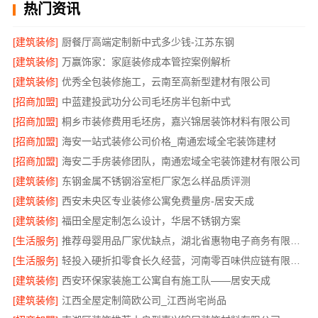
热门资讯
[建筑装修]
厨餐厅高端定制新中式多少钱-江苏东钢
[建筑装修]
万赢饰家：家庭装修成本管控案例解析
[建筑装修]
优秀全包装修施工，云南至高新型建材有限公司
[招商加盟]
中蓝建投武功分公司毛坯房半包新中式
[招商加盟]
桐乡市装修费用毛坯房，嘉兴锦居装饰材料有限公司
[招商加盟]
海安一站式装修公司价格_南通宏域全宅装饰建材
[招商加盟]
海安二手房装修团队，南通宏域全宅装饰建材有限公司
[建筑装修]
东钢金属不锈钢浴室柜厂家怎么样品质评测
[建筑装修]
西安未央区专业装修公寓免费量房-居安天成
[建筑装修]
福田全屋定制怎么设计，华居不锈钢方案
[生活服务]
推荐母婴用品厂家优缺点，湖北省惠物电子商务有限公司甄选
[生活服务]
轻投入硬折扣零食长久经营，河南零百味供应链有限公司打造持久收益
[建筑装修]
西安环保家装施工公寓自有施工队——居安天成
[建筑装修]
江西全屋定制简欧公司_江西尚宅尚品