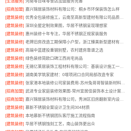
[生活服务]
河南零百味零食店加盟服务完善
[招商加盟]
嘉兴锦居装饰材料有限公司：桐乡市环保装饰怎么样
[建筑装修]
优秀全包装修施工，云南至高新型建材有限公司品质保证
[建筑装修]
深圳全屋定制效果图，华居不锈钢呈现理想家
[建筑装修]
惠州装修十年专注，华居不锈钢正规家装服务
[建筑装修]
老牌旧房改造工期保障小户型，浙江臻美新型建材有限公司高效
[建筑装修]
高端中蓝建投重钢别墅，农村建房靠谱之选
[建筑装修]
绿色装修简欧口碑江西尚宅尚品
[建筑装修]
无锡亿莱居装饰工程材料有限公司：基装设计施工一体化哪家专业
[建筑装修]
湖南美学筑家建材：0增项闭口合同局部改造专家
[建筑装修]
张家港本地装修公司家装费用-苏州兔哥哥智装新材料有限公司全包
[招商加盟]
武进专业家庭装修效果图-常州宜居佳装饰本土设计案例鉴赏
[招商加盟]
嘉兴锦居装饰材料有限公司，秀洲区旧房翻新室内设计哪家好
[建筑装修]
慕新不锈钢全案设计卫生间304材质
[建筑装修]
本地慕新不锈钢团队客厅施工流程指南
[建筑装修]
华居不锈钢蚀刻工艺，南山装饰更出众