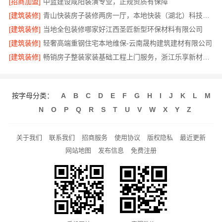
[招商加盟]
中蓝建设咸阳装潢专业，正规资质有保障
[建筑装修]
青山快装房子装修两房一厅，本地快装（湖北）科技有限公司一站式装修托管，省心省力
[建筑装修]
当地全包装修哪家好江西圣匠新型环保材料有限公司
[建筑装修]
轻奢高端重钢住宅本地维保-云南晟构建筑建材有限公司
[建筑装修]
畅销房子整装家装基础工程上门服务，浙江乐享新材料有限公司
按字母分类：
A
B
C
D
E
F
G
H
I
J
K
L
M
N
O
P
Q
R
S
T
U
V
W
X
Y
Z
关于我们
联系我们
招商服务
使用协议
版权隐私
最近更新
网站地图
发布信息
免费注册