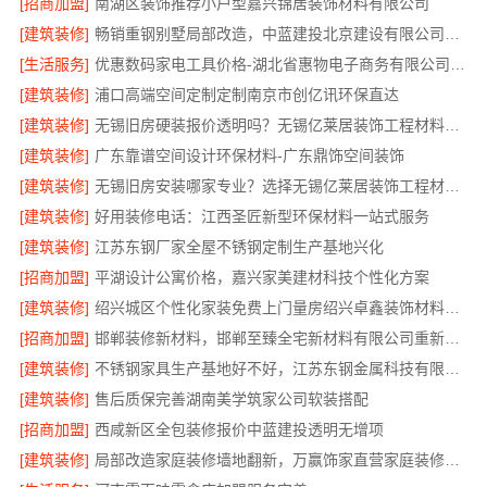
[招商加盟]
南湖区装饰推荐小户型嘉兴锦居装饰材料有限公司
[建筑装修]
畅销重钢别墅局部改造，中蓝建投北京建设有限公司四川助力焕新
[生活服务]
优惠数码家电工具价格-湖北省惠物电子商务有限公司福利
[建筑装修]
浦口高端空间定制定制南京市创亿讯环保直达
[建筑装修]
无锡旧房硬装报价透明吗？无锡亿莱居装饰工程材料有限公司标准流程
[建筑装修]
广东靠谱空间设计环保材料-广东鼎饰空间装饰
[建筑装修]
无锡旧房安装哪家专业？选择无锡亿莱居装饰工程材料有限公司
[建筑装修]
好用装修电话：江西圣匠新型环保材料一站式服务
[建筑装修]
江苏东钢厂家全屋不锈钢定制生产基地兴化
[招商加盟]
平湖设计公寓价格，嘉兴家美建材科技个性化方案
[建筑装修]
绍兴城区个性化家装免费上门量房绍兴卓鑫装饰材料有限公司
[招商加盟]
邯郸装修新材料，邯郸至臻全宅新材料有限公司重新定义品质
[建筑装修]
不锈钢家具生产基地好不好，江苏东钢金属科技有限公司
[建筑装修]
售后质保完善湖南美学筑家公司软装搭配
[招商加盟]
西咸新区全包装修报价中蓝建投透明无增项
[建筑装修]
局部改造家庭装修墙地翻新，万赢饰家直营家庭装修成本管控