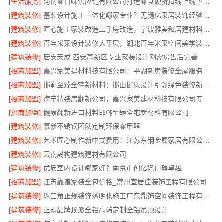
[生活服务]
河南零百味供应链有限公司打造零食硬折扣线上线下联动
[建筑装修]
基装设计施工一体化哪家专业？无锡亿莱居装饰经验丰富
[建筑装修]
匠心施工家装改造二手房改造，宁波雅美和居建材科技有限公司
[建筑装修]
百年米莱设计装修大平层，湖北百年米莱空间美学装饰材料有限公司匠心打造
[建筑装修]
居安天成 西安高新区专业家装设计刚需房售后完善
[招商加盟]
嘉兴家美建材科技有限公司：平湖新房装修全屋服务
[招商加盟]
邯郸至臻全宅新材料：邯山健康设计引领绿色装修新风尚
[招商加盟]
海宁精装房翻新公司，嘉兴家美建材科技有限公司专业改造
[招商加盟]
健康翻新进口材料邯郸至臻全宅新材料有限公司
[建筑装修]
慕新不锈钢团队定制环保零甲醛
[建筑装修]
艺术匠心制作新中式费用：江苏东钢金属家居有限公司详解
[建筑装修]
云南晟构建筑建材有限公司
[建筑装修]
优质室内设计哪家好？南京市创亿讯口碑卓越
[招商加盟]
江苏靠谱家装全包价格_常州宜居佳装饰工程有限公司
[建筑装修]
珠三角正规装饰透明化施工广东鼎饰空间装饰工程有限公司
[建筑装修]
正规品牌顶派全铝高端定制全铝吊顶设计