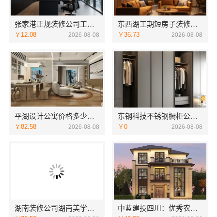
张家港正规装修公司工程施工费用-苏州兔哥哥智装新材料
东西湖工期短房子装修本地快装透明
￥12.08
￥36.73
2026-08-08
2026-08-08
平湖设计公寓价格多少？嘉兴家美建材科技给您实惠方案
东钢科技不锈钢橱柜公司十大品牌江苏东钢金属科技
￥82.58
￥0
2026-08-08
2026-08-08
湖南装修公司湖南美学筑家建材老房翻新，湖南美学筑家建材焕新您的家
中蓝建投四川：优秀农村建房婚房布置设计案例