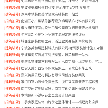
[建筑装修]
句容慕新不锈钢厨房施工流程，标准化工艺精准落地
[建筑装修]
宁波雅美和居建材科技-匠心施工家装对接渠道
[建筑装修]
湖南本地装修美学筑家商铺装修一站式
[招商加盟]
南湖区小户型装修推荐嘉兴锦居装饰材料有限公司
[招商加盟]
桐乡市环保室内设计口碑公司嘉兴锦居装饰材料有限公司
[建筑装修]
句容慕新不锈钢卧室施工流程定制服务详解
[建筑装修]
城西家庭装修哪里买，浙江宜美嘉装饰为您把关
[建筑装修]
宁波雅美和居建材科技有限公司-老牌家装设计施工对接
[建筑装修]
宁波镇海家装施工对接渠道，雅美和居一站式
[建筑装修]
重庆御墅建筑材料有限公司巴南定制化现浇别墅，抗震防风
[建筑装修]
居安天成：西安环保家装施工，公寓自有施工队
[招商加盟]
嘉兴美居乐建材科技有限公司新房装修案例
[建筑装修]
家门口室内装修免费量房，浙江宜美嘉装饰工程欢迎咨询
[建筑装修]
南京空间定制哪家好，南京市创亿讯环保整装方案
[建筑装修]
本地慕新不锈钢卧室全案设计效果图
[招商加盟]
二手房家庭装修口碑优选整体落地——福建尚艺空间新材料科技有限公司