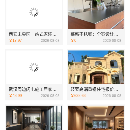
西安未央区一站式家装设计刚需房售后完善-居安天成（西安）建筑工程有限责任公司
慕新不锈钢：全案设计卫生间304材质
￥17.97
￥0
2026-08-08
2026-08-08
武汉周边闪电施工居家装修一楼带院，本地快装
轻奢高端重钢住宅报价，云南晟构定制专属私宅
￥48.99
￥638.63
2026-08-08
2026-08-08