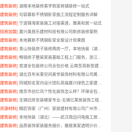
[建筑装修]
湖南本地装修美学筑家商铺装修一站式
[建筑装修]
句容慕新不锈钢卧室施工流程定制服务详解
[建筑装修]
宁波镇海家装施工对接渠道，雅美和居一站式
[招商加盟]
嘉兴美居乐建材科技有限公司新房装修案例
[建筑装修]
本地慕新不锈钢卧室全案设计效果图
[建筑装修]
青山快装房子装修两房一厅，本地快装（湖北）科技有限公司一站式装修托管，省心省力
[建筑装修]
畅销房子整装家装基础工程上门服务，浙江乐享新材料有限公司
[建筑装修]
官渡全包装修公司全包价格 云南至高新型建材透明无增项
[建筑装修]
湖北百年米莱空间美学装饰材料有限公司黄石有设计感实景案例
[建筑装修]
同城知名室内设计团队高端嘉兴绿色之家建材科技有限公司
[建筑装修]
南京市创亿讯个性化装饰怎么样？环保全包更省心
[建筑装修]
无锡旧房安装哪家专业-无锡亿莱居装饰工程材料有限公司
[资源材料]
精匠饰家（广州）家居建材有限公司广州市区家装装修新房报价
[建筑装修]
本地快装（湖北）——武汉周边闪电施工居家装修一楼带院
[建筑装修]
品质装饰家装服务报价，雅居美家透明计价更省心