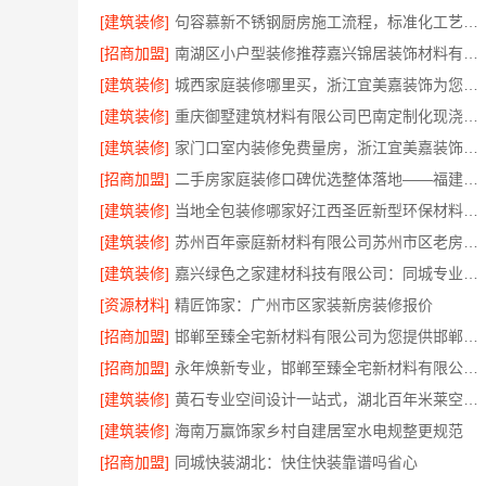
[建筑装修]
句容慕新不锈钢厨房施工流程，标准化工艺精准落地
[招商加盟]
南湖区小户型装修推荐嘉兴锦居装饰材料有限公司
[建筑装修]
城西家庭装修哪里买，浙江宜美嘉装饰为您把关
[建筑装修]
重庆御墅建筑材料有限公司巴南定制化现浇别墅，抗震防风
[建筑装修]
家门口室内装修免费量房，浙江宜美嘉装饰工程欢迎咨询
[招商加盟]
二手房家庭装修口碑优选整体落地——福建尚艺空间新材料科技有限公司
[建筑装修]
当地全包装修哪家好江西圣匠新型环保材料有限公司
[建筑装修]
苏州百年豪庭新材料有限公司苏州市区老房翻新报价
[建筑装修]
嘉兴绿色之家建材科技有限公司：同城专业家装团队环保
[资源材料]
精匠饰家：广州市区家装新房装修报价
[招商加盟]
邯郸至臻全宅新材料有限公司为您提供邯郸装修新材料
[招商加盟]
永年焕新专业，邯郸至臻全宅新材料有限公司定义新一代家装体验
[建筑装修]
黄石专业空间设计一站式，湖北百年米莱空间美学装饰材料有限公司
[建筑装修]
海南万赢饰家乡村自建居室水电规整更规范
[招商加盟]
同城快装湖北：快住快装靠谱吗省心