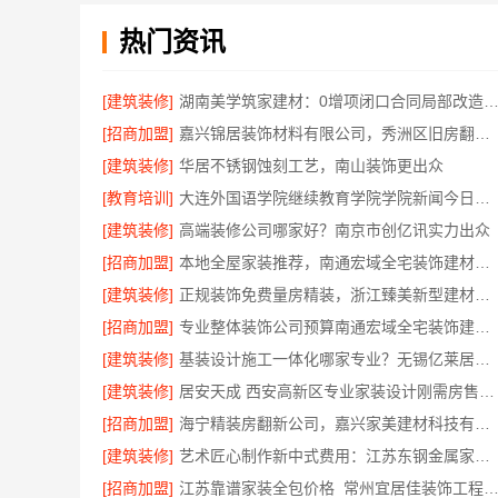
热门资讯
[建筑装修]
湖南美学筑家建材：0增项闭口合同局部改造
[招商加盟]
嘉兴锦居装饰材料有限公司，秀洲区旧房翻新室内设计哪家好
[建筑装修]
华居不锈钢蚀刻工艺，南山装饰更出众
[教育培训]
大连外国语学院继续教育学院学院新闻今日信息
[建筑装修]
高端装修公司哪家好？南京市创亿讯实力出众
[招商加盟]
本地全屋家装推荐，南通宏域全宅装饰建材有限公司
[建筑装修]
正规装饰免费量房精装，浙江臻美新型建材有限公司专业为您服务
[招商加盟]
专业整体装饰公司预算南通宏域全宅装饰建材有限公司核算
[建筑装修]
基装设计施工一体化哪家专业？无锡亿莱居装饰经验丰富
[建筑装修]
居安天成 西安高新区专业家装设计刚需房售后完善
[招商加盟]
海宁精装房翻新公司，嘉兴家美建材科技有限公司专业改造
[建筑装修]
艺术匠心制作新中式费用：江苏东钢金属家居有限公司详解
[招商加盟]
江苏靠谱家装全包价格_常州宜居佳装饰工程有限