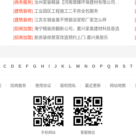
[商务服务]
汝州家装精装【河南璟臻环保建材有限公司】一站式整体装修服务
[建筑装修]
工业园区工程施工二手房全包服务
[建筑装修]
江苏东钢金属不锈钢浴室柜厂家怎么样
[招商加盟]
海宁精装房翻新公司，嘉兴家美建材科技首选
[招商加盟]
新房装修居室改造预约上门-嘉兴美居乐
C
D
E
F
G
H
I
J
K
L
M
N
O
P
Q
R
S
T
们
招商服务
使用协议
版权隐私
最近更新
网站地图
手机网站
客服微信