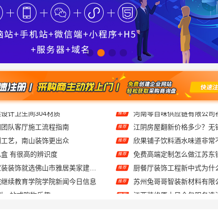
钢团队客厅施工流程指南
推荐
刻工艺，南山装饰更出众
欣果铺子饮料酒水味道非常
推荐
盒 有很高的辨识度
免费高端定制怎么做江苏东
推荐
佛山顺德专业家装装饰就选佛山市雅居美家建筑装饰工程有限公司
推荐
院继续教育学院学院新闻今日信息
推荐
到一站式购物乐趣
推荐
装修费用预算江西圣匠新型环保
推荐
湖南美学筑家建材：0增项闭口合同局部改造专家
慕新不锈钢全案卫生间304
推荐