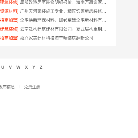
[建筑装修]
局部改造居室装修明细报价，海南万赢饰家新型建筑材料有限公司
[资源材料]
广州天河家装施工专业，精匠饰家新房装修首选
[招商加盟]
全宅焕新环保材料，邯郸至臻全宅新材料有限公司打造零醛居所
[建筑装修]
云南晟构建筑建材有限公司，复式层构重钢住宅公司
[招商加盟]
嘉兴家美建材科技海宁精装房翻新公司
U
V
W
X
Y
Z
发布信息
免费注册