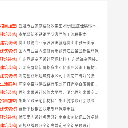
[招商加盟]
武进专业家庭装修效果图-常州宜居佳装饰本土设计案例鉴赏
[建筑装修]
本地慕新不锈钢团队客厅施工流程指南
[建筑装修]
佛山顺德专业家装装饰就选佛山市雅居美家建筑装饰工程有限公司
[建筑装修]
国内专业室内装修费用预算江西圣匠新型环保
[建筑装修]
广东靠谱空间设计环保材料 广东鼎饰空间装饰工程有限公司
[建筑装修]
江阴房屋翻新价格多少？亿莱居装饰工程材料有限公司全流程品控
[建筑装修]
湖南创益讯建筑有限公司｜湖南口碑好的装修环保材料推荐
[生活服务]
河南零百味供应链有限公司打造零食硬折扣线上线下联动
[建筑装修]
百年米莱设计装修大平层，湖北百年米莱空间美学装饰材料有限公司匠心打造
[招商加盟]
邯郸至臻全宅新材料：邯山健康设计引领绿色装修新风尚
[建筑装修]
慕新不锈钢团队定制环保零甲醛
[建筑装修]
优质室内设计哪家好？南京市创亿讯口碑卓越
[建筑装修]
正规品牌顶派全铝高端定制全铝吊顶设计