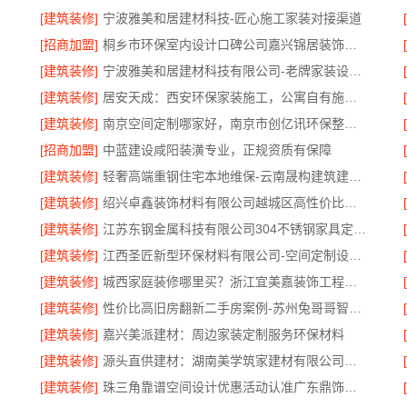
[建筑装修]
宁波雅美和居建材科技-匠心施工家装对接渠道
[招商加盟]
桐乡市环保室内设计口碑公司嘉兴锦居装饰材料有限公司
[建筑装修]
宁波雅美和居建材科技有限公司-老牌家装设计施工对接
[建筑装修]
居安天成：西安环保家装施工，公寓自有施工队
[建筑装修]
南京空间定制哪家好，南京市创亿讯环保整装方案
[招商加盟]
中蓝建设咸阳装潢专业，正规资质有保障
[建筑装修]
轻奢高端重钢住宅本地维保-云南晟构建筑建材有限公司
[建筑装修]
绍兴卓鑫装饰材料有限公司越城区高性价比家装环保材料
[建筑装修]
江苏东钢金属科技有限公司304不锈钢家具定制工厂怎么样
[建筑装修]
江西圣匠新型环保材料有限公司-空间定制设计方案厂家
[建筑装修]
城西家庭装修哪里买？浙江宜美嘉装饰工程有限公司帮您省心选材
[建筑装修]
性价比高旧房翻新二手房案例-苏州兔哥哥智装新材料有限公司
[建筑装修]
嘉兴美派建材：周边家装定制服务环保材料
[建筑装修]
源头直供建材：湖南美学筑家建材有限公司商铺装修
[建筑装修]
珠三角靠谱空间设计优惠活动认准广东鼎饰空间装饰工程有限公司