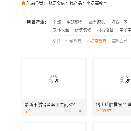
当前位置：
财富金信
>
找产品
>
小初高教育
推荐
推荐
推荐
所属行业：
全部
生活服务
商务服务
招商加盟
慕新不锈钢全案
推荐
农林牧渔
建筑装修
机械设备
电子
全部
学前教育
小初高教育
高教自考
慕新不锈钢全案卫生间304材质
￥0
￥108.57
2026-08-07