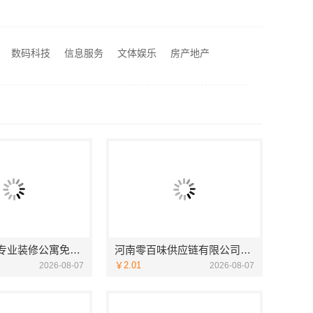
线上轮胎批发品牌哪里买，湖北省腾冠畅实业贸易有限公司一手货源
局部改造家装明细报价，万赢饰家新型建筑材料有限公司精准核算
费量房居安天成
数码科技
信息服务
文体娱乐
房产地产
河南零百味供应链有限公司社区整店输出量贩零食适配全场景
西安未央区专业装修公寓免费量房居安天成
河南零百味供应链有限公司社区整店输出量贩零食适配全场景
￥2.01
2026-08-07
2026-08-07