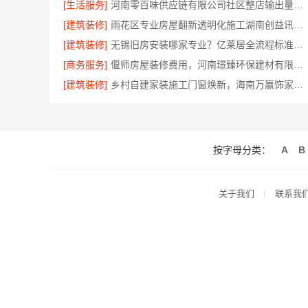
[生活服务]
河南零百味供应链有限公司社区整店输出量贩零食适配全场景
[建筑装修]
雨花区专业房屋翻新透明化施工湖南创益讯建筑
[建筑装修]
无锡旧房安装哪家专业？亿莱居全流程标准化施工
[商务服务]
偃师房屋装修费用，河南璟臻环保建材有限公司无隐形消费透明
[建筑装修]
乡村自建家装施工门窗焕新，海南万赢饰家新型建筑材料有限公司
按字母分类：
A
B
关于我们
联系我