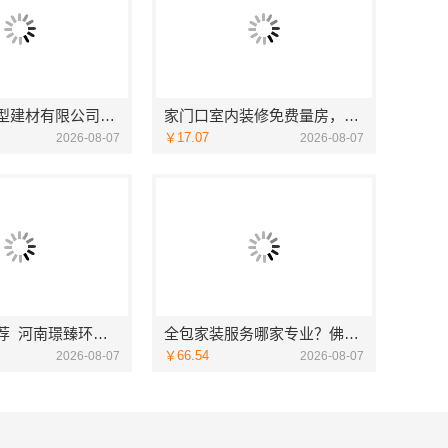
浙江臻美新型建材有限公司：正规装修质保学区房
家门口室内装修免费量房，浙江宜美嘉装饰贴心服务
￥17.07
2026-08-07
2026-08-07
濮阳装修推荐_河南璟臻环保建材有限公司本土深耕全流程一体化服务
全包家装服务哪家专业？佛山市雅居美家装饰源头工厂直供服务
￥66.54
2026-08-07
2026-08-07