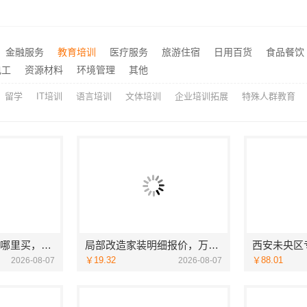
张家港本地装修公司家装费用-苏州兔哥哥智装新材料有限公司全包
推荐
武进专业家庭装修效果图-常州宜居佳装饰本土设计案例鉴赏
推荐
嘉兴锦居装饰材料有限公司，秀洲区旧房翻新室内设计哪家好
西安未央区专业装修公寓免
推荐
金融服务
教育培训
医疗服务
旅游住宿
日用百货
食品餐饮
设计卫生间304材质
推荐
电工
资源材料
环境管理
其他
留学
IT培训
语言培训
文体培训
企业培训拓展
特殊人群教育
线上轮胎批发品牌哪里买，湖北省腾冠畅实业贸易有限公司一手货源
局部改造家装明细报价，万赢饰家新型建筑材料有限公司精准核算
￥19.32
￥88.01
2026-08-07
2026-08-07