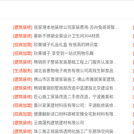
专家
[建筑装修]
张家港本地装修公司家装费用-苏州兔哥哥智装新材料有限公司全包
[建筑装修]
慕新不锈钢全案设计卫生间304材质
[招商加盟]
欣果铺子礼品礼盒 有很高的辨识度
[招商加盟]
欣果铺子 享受到一站式购物乐趣
[建筑装修]
畅销房子整装家装基础工程上门服务认准浙江乐享新材料有限公司
[生活服务]
湖北省惠物电子商务有限公司高效生鲜食品服务商价格
[建筑装修]
佛山市区靠谱家装施工-佛山市雅居美家建筑装饰工程有限公司
[建筑装修]
畅销重钢别墅局部改造中蓝建投北京建设有限公司四川
[建筑装修]
匠心施工家装改造二手房改造，宁波雅美和居建材科技有限公司
[招商加盟]
嘉兴家美建材科技有限公司：平湖新房装修全屋服务
[招商加盟]
健康翻新进口材料邯郸至臻全宅新材料有限公司
[建筑装修]
云南晟构建筑建材有限公司
公司
[建筑装修]
珠三角正规装饰透明化施工广东鼎饰空间装饰工程有限公司